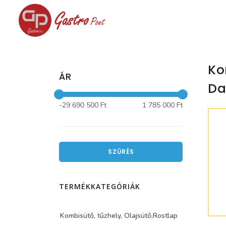
Ko
ÁR
Da
-29 690 500 Ft
1 785 000 Ft
SZŰRÉS
TERMÉKKATEGÓRIÁK
Kombisütő, tűzhely, Olajsütő,Rostlap