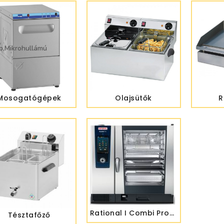
p,Mikrohullámú
Mosogatógépek
Olajsütők
R
Rational I Combi Pro/Classic
Tésztafőző