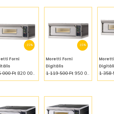
-15%
-15%
etti Forni
KOSÁRBA
Moretti Forni
KOSÁRBA
Moretti
itális
Digitális
Digitál
 000 Ft
820 000 Ft
1 119 500 Ft
950 000 Ft
1 358 
zzakemence 4x30
pizzakemence 4x36
pizzak