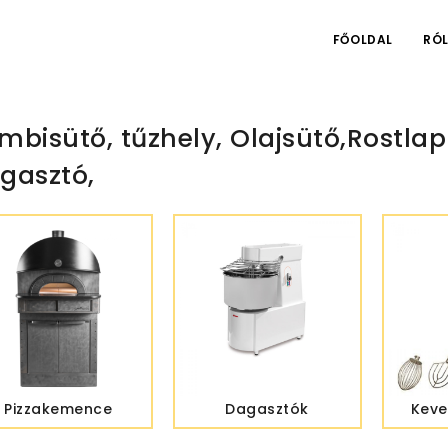
FŐOLDAL
RÓ
mbisütő, tűzhely, Olajsütő,Rostla
gasztó,
Pizzakemence
Dagasztók
Keve