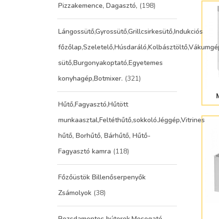
Pizzakemence, Dagasztó,
(198)
Lángossütő,Gyrossütő,Grillcsirkesütő,Indukciós
főzőlap,Szeletelő,Húsdaráló,Kolbásztöltő,Vákumgé
sütő,Burgonyakoptató,Egyetemes
konyhagép,Botmixer.
(321)
Hűtő,Fagyasztó,Hűtött
munkaasztal,Feltéthűtő,sokkoló.Jéggép,Vitrines
hűtő, Borhűtő, Bárhűtő, Hűtő-
Fagyasztó kamra
(118)
Főzőüstök Billenőserpenyők
Zsámolyok
(38)
Rozsdamentes bútorok,Mosogató,