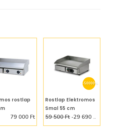
-50000%
omos rostlap
KOSÁRBA
Rostlap Elektromos
KOSÁRBA
cm
Smal 55 cm
79 000 Ft
59 500 Ft
-29 690 500 Ft