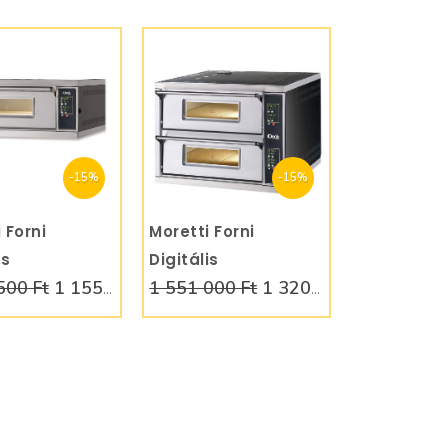
-15%
-15%
 Forni
KOSÁRBA
Moretti Forni
KOSÁRBA
is
Digitális
500 Ft
1 155 000 Ft
1 551 000 Ft
1 320 000 Ft
emence 6x32
pizzakemence
4+4x30