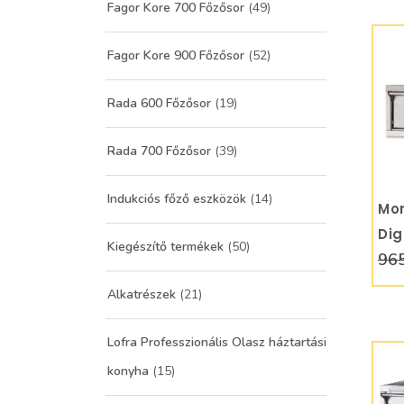
Fagor Kore 700 Főzősor
(49)
Fagor Kore 900 Főzősor
(52)
Rada 600 Főzősor
(19)
Rada 700 Főzősor
(39)
Indukciós főző eszközök
(14)
Mor
Dig
Kiegészítő termékek
(50)
965
pi
Alkatrészek
(21)
Lofra Professzionális Olasz háztartási
konyha
(15)