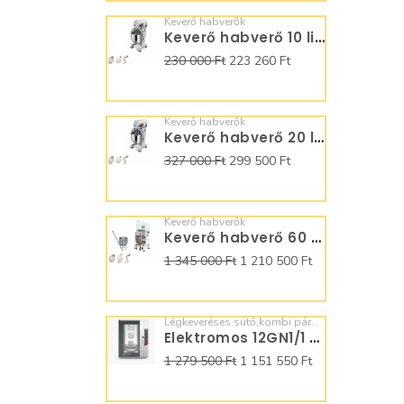
Keverő habverők
Keverő habverő 10 literes B10
230 000 Ft
223 260 Ft
Keverő habverők
Keverő habverő 20 literes B20
327 000 Ft
299 500 Ft
Keverő habverők
Keverő habverő 60 literes B60A C784600
1 345 000 Ft
1 210 500 Ft
Légkeveréses sütő,kombi pároló
Elektromos 12GN1/1 Kombipároló Manuális SQ12M0N0
1 279 500 Ft
1 151 550 Ft