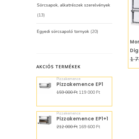
Sörcsapok, alkatrészek szerelvények
(13)
Egyedi sörcsapoló tornyok
(20)
Mor
Dig
1 7
pi
AKCIÓS TERMÉKEK
4+
Pizzakemence
Pizzakemence EP1
159 000 Ft
119 000 Ft
Pizzakemence
Pizzakemence EP1+1
212 000 Ft
169 600 Ft