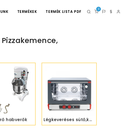
0
LUNK
TERMÉKEK
TERMÉK LISTA PDF
p Pizzakemence,
rő habverők
Légkeveréses sütő,kombi pároló