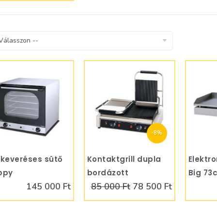
-8%
keveréses sütő
KOSÁRBA
Kontaktgrill dupla
KOSÁRBA
Elektr
ppy
bordázott
Big 73
145 000 Ft
85 000 Ft
78 500 Ft