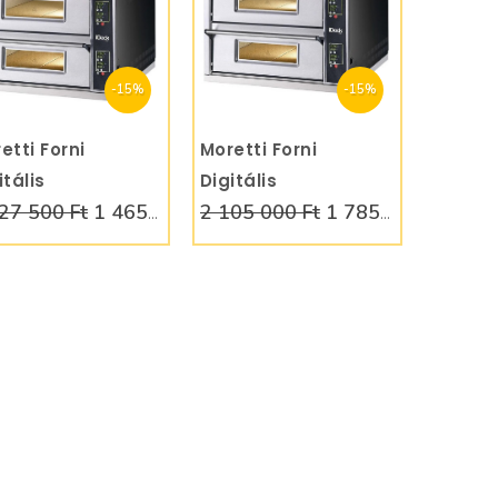
-15%
-15%
etti Forni
KOSÁRBA
Moretti Forni
itális
Digitális
27 500 Ft
1 465 000 Ft
2 105 000 Ft
1 785 000 Ft
zzakemence
pizzakemence
4x36
6+6x32