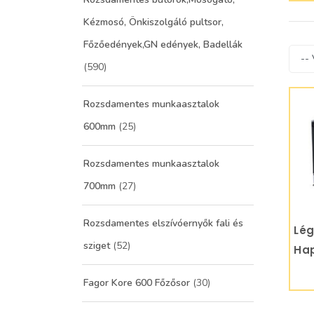
Kézmosó, Önkiszolgáló pultsor,
Főzőedények,GN edények, Badellák
(590)
Rozsdamentes munkaasztalok
600mm
(25)
Rozsdamentes munkaasztalok
700mm
(27)
Rozsdamentes elszívóernyők fali és
Lég
sziget
(52)
Ha
Fagor Kore 600 Főzősor
(30)