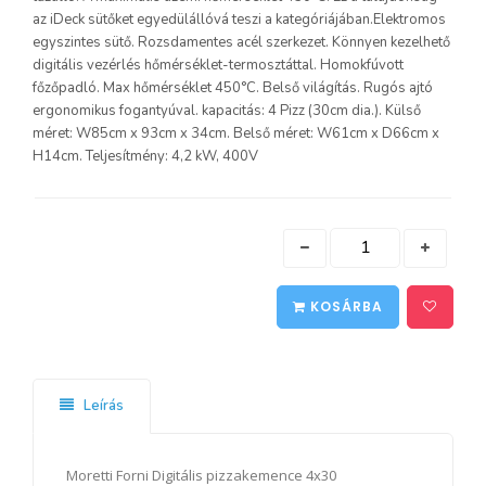
az iDeck sütőket egyedülállóvá teszi a kategóriájában.Elektromos
egyszintes sütő. Rozsdamentes acél szerkezet. Könnyen kezelhető
digitális vezérlés hőmérséklet-termosztáttal. Homokfúvott
főzőpadló. Max hőmérséklet 450°C. Belső világítás. Rugós ajtó
ergonomikus fogantyúval. kapacitás: 4 Pizz (30cm dia.). Külső
méret: W85cm x 93cm x 34cm. Belső méret: W61cm x D66cm x
H14cm. Teljesítmény: 4,2 kW, 400V
KOSÁRBA
Leírás
Moretti Forni Digitális pizzakemence 4x30