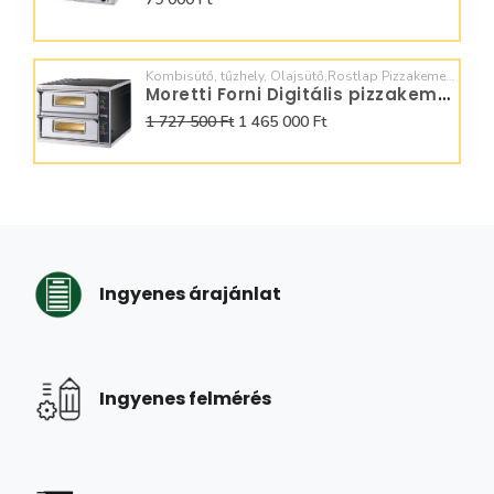
Kombisütő, tűzhely, Olajsütő,Rostlap Pizzakemence, Dagasztó,
Moretti Forni Digitális pizzakemence 4+4x36
1 727 500 Ft
1 465 000 Ft
Ingyenes árajánlat
Ingyenes felmérés