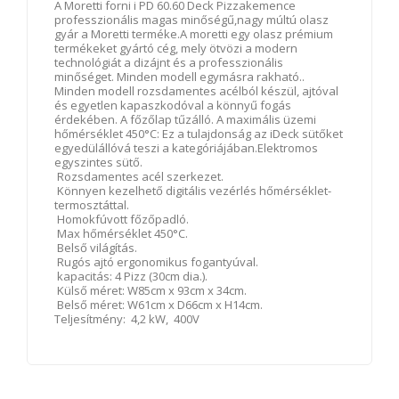
A Moretti forni i PD 60.60 Deck Pizzakemence
professzionális magas minőségű,nagy múltú olasz
gyár a Moretti terméke.A moretti egy olasz prémium
termékeket gyártó cég, mely ötvözi a modern
technológiát a dizájnt és a professzionális
minőséget. Minden modell egymásra rakható..
Minden modell rozsdamentes acélból készül, ajtóval
és egyetlen kapaszkodóval a könnyű fogás
érdekében. A főzőlap tűzálló. A maximális üzemi
hőmérséklet 450°C: Ez a tulajdonság az iDeck sütőket
egyedülállóvá teszi a kategóriájában.Elektromos
egyszintes sütő.
Rozsdamentes acél szerkezet.
Könnyen kezelhető digitális vezérlés hőmérséklet-
termosztáttal.
Homokfúvott főzőpadló.
Max hőmérséklet 450°C.
Belső világítás.
Rugós ajtó ergonomikus fogantyúval.
kapacitás: 4 Pizz (30cm dia.).
Külső méret: W85cm x 93cm x 34cm.
Belső méret: W61cm x D66cm x H14cm.
Teljesítmény: 4,2 kW, 400V