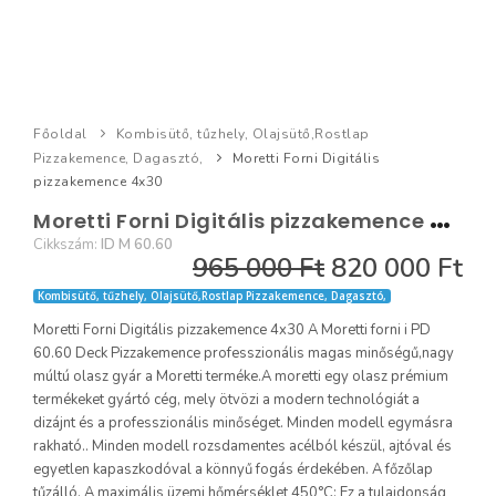
Főoldal
Kombisütő, tűzhely, Olajsütő,Rostlap
Pizzakemence, Dagasztó,
Moretti Forni Digitális
pizzakemence 4x30
M
oretti Forni Digitális pizzakemence 4x30
Cikkszám:
ID M 60.60
965 000 Ft
820 000 Ft
Kombisütő, tűzhely, Olajsütő,Rostlap Pizzakemence, Dagasztó,
Moretti Forni Digitális pizzakemence 4x30 A Moretti forni i PD
60.60 Deck Pizzakemence professzionális magas minőségű,nagy
múltú olasz gyár a Moretti terméke.A moretti egy olasz prémium
termékeket gyártó cég, mely ötvözi a modern technológiát a
dizájnt és a professzionális minőséget. Minden modell egymásra
rakható.. Minden modell rozsdamentes acélból készül, ajtóval és
egyetlen kapaszkodóval a könnyű fogás érdekében. A főzőlap
tűzálló. A maximális üzemi hőmérséklet 450°C: Ez a tulajdonság