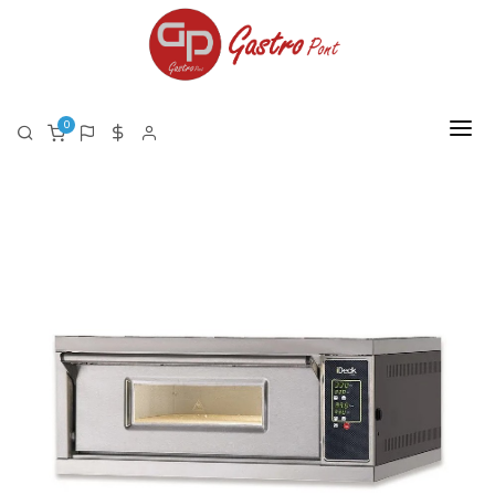
0
FŐOLDAL
RÓLUNK
TERMÉKEK
TERMÉK LISTA PDF