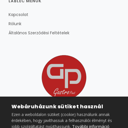
LÁBLÉC MENÜK
Kapcsolat
Rólunk
Általános Szerződési Feltételek
Webáruházunk sütiket használ
Ezen a weboldalon sütiket (cookie) használunk annak
érdekében, hogy javíthassuk a felhasználói élményt és
További információ
jobb szolgáltatást nyújthassunk.