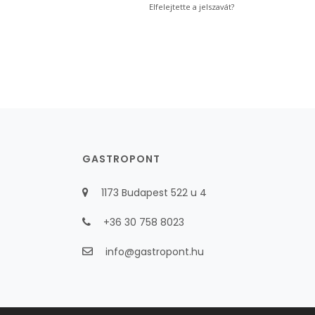
Elfelejtette a jelszavát?
GASTROPONT
1173 Budapest 522 u 4
+36 30 758 8023
info@gastropont.hu