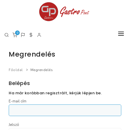
0
Megrendelés
FŐOLDAL
RÓLUNK
Főoldal
Megrendelés
TERMÉKEK
Belépés
TERMÉK LISTA PDF
Ha már korábban regisztrált, kérjük lépjen be.
E-mail cím
Jelszó