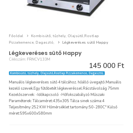
Főoldal
Kombisütő, tűzhely, Olajsütő,Rostlap
Pizzakemence, Dagasztó,
Légkeveréses sütő Happy
Légkeveréses sütő Happy
Cikkszám:
FRNCV133M
145 000 Ft
Kombisütő, tűzhely, Olajsütő,Rostlap Pizzakemence, Dagasztó,
Manuális légkeveréses sütő 4 tálcához. hőálló üvegajtó.Manuális
kezelő szevek.Egy fűtőbetét légkeveréssel.Rácstávolság 75mm
Kezelőszervek: -Időkapcsoló -Hőfokszabályzó Műszaki
Paraméterek: Tálcaméret:435x305 Tálca sinek száma:4
Teljesítmény:252 KW Hőmérséklet tartomány:50-280C" Külső
méret:595x600x580mm