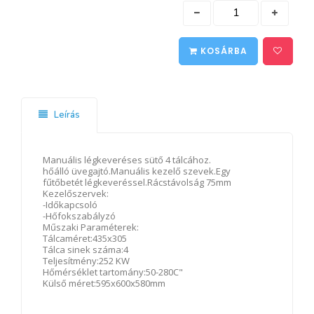
KOSÁRBA
Leírás
Manuális légkeveréses sütő 4 tálcához.
hőálló üvegajtó.Manuális kezelő szevek.Egy
fűtőbetét légkeveréssel.Rácstávolság 75mm
Kezelőszervek:
-Időkapcsoló
-Hőfokszabályzó
Műszaki Paraméterek:
Tálcaméret:435x305
Tálca sinek száma:4
Teljesítmény:252 KW
Hőmérséklet tartomány:50-280C"
Külső méret:595x600x580mm