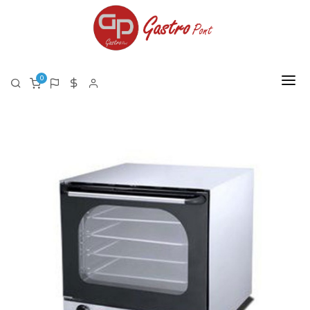
0
FŐOLDAL
RÓLUNK
TERMÉKEK
TERMÉK LISTA PDF