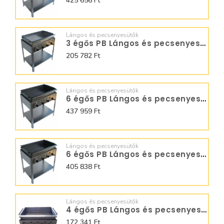
425 656 Ft
Lángos és pecsenyesütők
3 égős PB Lángos és pecsenyesütő - BGS-3 LRMO
205 782 Ft
Lángos és pecsenyesütők
6 égős PB Lángos és pecsenyesütő - BGS-6 LRMO
437 959 Ft
Lángos és pecsenyesütők
6 égős PB Lángos és pecsenyesütő - BGS-6 LRM
405 838 Ft
Lángos és pecsenyesütők
4 égős PB Lángos és pecsenyesütő - BGT-4 LO
172 341 Ft