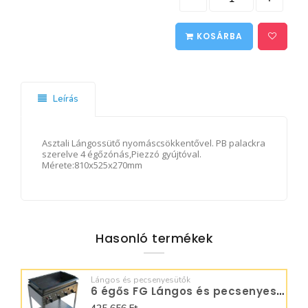
KOSÁRBA
Leírás
Asztali Lángossütő nyomáscsökkentővel. PB palackra
szerelve 4 égőzónás,Piezzó gyújtóval.
Mérete:810x525x270mm
Hasonló termékek
Lángos és pecsenyesütők
6 égős FG Lángos és pecsenyesütő - BGS-6.1 LO