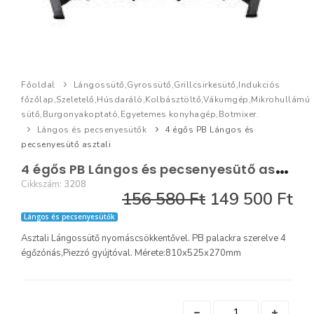
Főoldal
Lángossütő,Gyrossütő,Grillcsirkesütő,Indukciós
főzőlap,Szeletelő,Húsdaráló,Kolbásztöltő,Vákumgép,Mikrohullámú
sütő,Burgonyakoptató,Egyetemes konyhagép,Botmixer.
Lángos és pecsenyesütők
4 égős PB Lángos és
pecsenyesütő asztali
4
égős PB Lángos és pecsenyesütő asztali
Cikkszám:
3208
156 580 Ft
149 500 Ft
Lángos és pecsenyesütők
Asztali Lángossütő nyomáscsökkentővel. PB palackra szerelve 4
égőzónás,Piezzó gyújtóval. Mérete:810x525x270mm