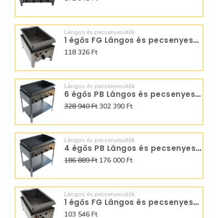
Lángos és pecsenyesütők
1 égős FG Lángos és pecsenyesütő - BGT-1.1 LRMO
118 326 Ft
Lángos és pecsenyesütők
6 égős PB Lángos és pecsenyesütő
328 940 Ft
302 390 Ft
Lángos és pecsenyesütők
4 égős PB Lángos és pecsenyesütő
186 889 Ft
176 000 Ft
Lángos és pecsenyesütők
1 égős FG Lángos és pecsenyesütő - BGT-1.1 LRM
103 546 Ft