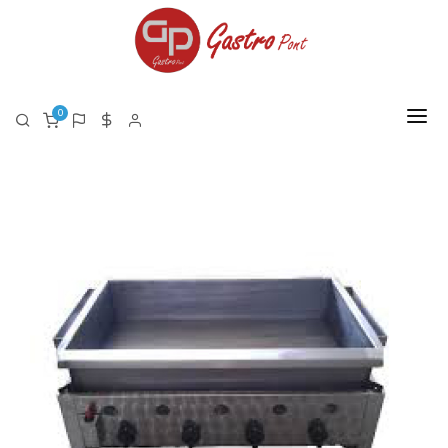
0
FŐOLDAL
RÓLUNK
TERMÉKEK
TERMÉK LISTA PDF