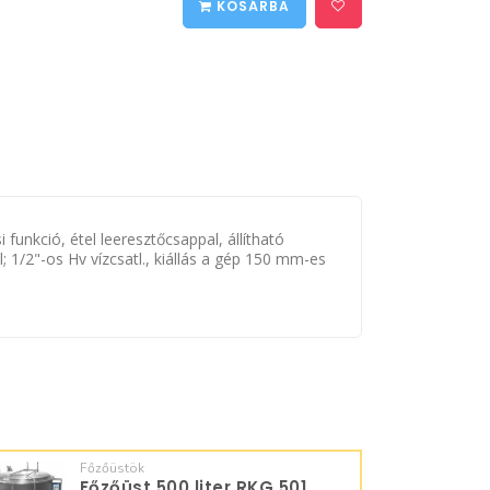
KOSÁRBA
funkció, étel leeresztőcsappal, állítható
 1/2"-os Hv vízcsatl., kiállás a gép 150 mm-es
Főzőüstök
Főzőüst 500 liter RKG 501