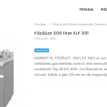
FŐOLDAL
RÓ
Főoldal
Főzőüstök Billenőserpenyők Zsámoly
Főzőüst 300 liter ELF 301
Cikkszám:
401
Főzőüstök
INDIREKT EL. FŐZŐÜST -300 L-ES 300 l-es üst, i
vízfeltöltés,gyorsfelfűtési funkció, étel leeres
rendelhető Telj.:36 kW 400V 3+N Bekötés:el. be
vízcsatl., kiállás a gép 150 mm-es láb magassá