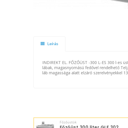
Leírás
INDIREKT EL. FŐZŐÜST -300 L-ES 300 l-es üst, in
lábak, magasnyomású fedővel rendelhető Telj.:
láb magassága alatt elzáró szerelvényekkel 
Főzőüstök
Főzőüst 300 liter GLF 302