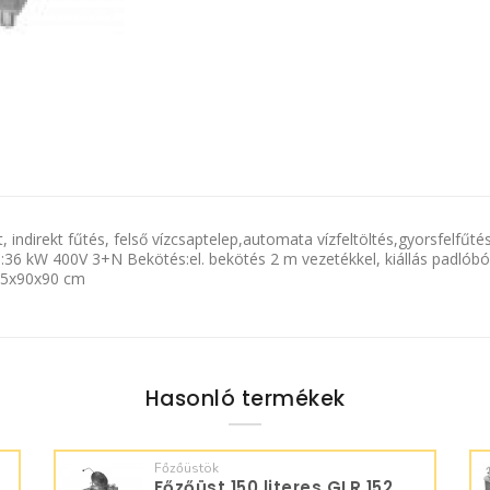
direkt fűtés, felső vízcsaptelep,automata vízfeltöltés,gyorsfelfűtési 
36 kW 400V 3+N Bekötés:el. bekötés 2 m vezetékkel, kiállás padlóból;
135x90x90 cm
Hasonló termékek
Főzőüstök
Főzőüst 150 literes GLR 152