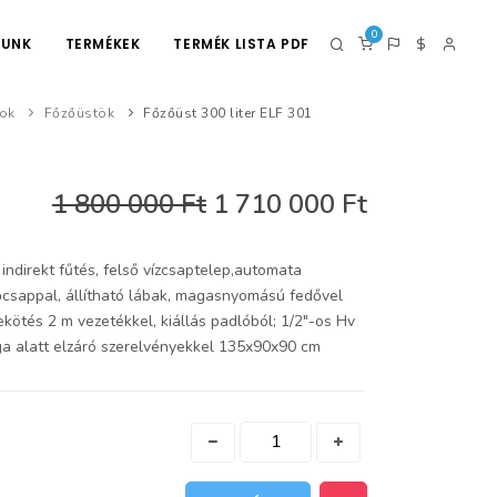
0
LUNK
TERMÉKEK
TERMÉK LISTA PDF
ok
Főzőüstök
Főzőüst 300 liter ELF 301
1 800 000 Ft
1 710 000 Ft
ndirekt fűtés, felső vízcsaptelep,automata
ztőcsappal, állítható lábak, magasnyomású fedővel
kötés 2 m vezetékkel, kiállás padlóból; 1/2"-os Hv
ga alatt elzáró szerelvényekkel 135x90x90 cm