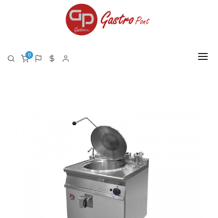
0
FŐOLDAL
RÓLUNK
TERMÉKEK
TERMÉK LISTA PDF