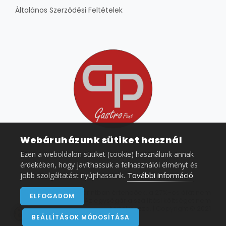
Általános Szerződési Feltételek
Webáruházunk sütiket használ
Ezen a weboldalon sütiket (cookie) használunk annak
érdekében, hogy javíthassuk a felhasználói élményt és
További információ
jobb szolgáltatást nyújthassunk.
Az árak nettó forintban értendőek, a 27%-os áfát nem
ELFOGADOM
tartalmazzák. Az egységár a szállítási költséget nem
tartalmazza. | Copyright © 2021
BEÁLLÍTÁSOK MÓDOSÍTÁSA