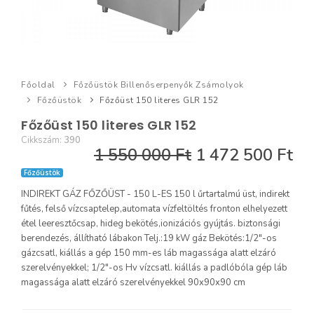
Főoldal
Főzőüstök Billenőserpenyők Zsámolyok
Főzőüstök
Főzőüst 150 literes GLR 152
Főzőüst 150 literes GLR 152
Cikkszám:
390
1 550 000 Ft
1 472 500 Ft
Főzőüstök
INDIREKT GÁZ FŐZŐÜST - 150 L-ES 150 l űrtartalmú üst, indirekt
fűtés, felső vízcsaptelep,automata vízfeltöltés fronton elhelyezett
étel leeresztőcsap, hideg bekötés,ionizációs gyújtás. biztonsági
berendezés, állítható lábakon Telj.:19 kW gáz Bekötés:1/2"-os
gázcsatl, kiállás a gép 150 mm-es láb magassága alatt elzáró
szerelvényekkel; 1/2"-os Hv vízcsatl. kiállás a padlóbóla gép láb
magassága alatt elzáró szerelvényekkel 90x90x90 cm