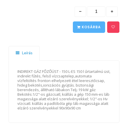
KOSÁRBA
Leírás
INDIREKT GÁZ FŐZŐÜST - 150 L-ES 150 l űrtartalmú üst,
indirekt fűtés, felső vízcsaptelep,automata
vízfeltöltés fronton elhelyezett étel leeresztőcsap,
hideg bekötés,ionizációs gyújtás. biztonsági
berendezés, állítható lábakon Telj.:19 kW gáz
Bekötés:1/2"-os gázcsatl, kiállás a gép 150 mm-es láb
magassága alatt elzáró szerelvényekkel; 1/2"-os Hv
vízcsatl. kiállás a padlóbóla gép láb magassága alatt
elzáró szerelvényekkel 90x90x90 cm