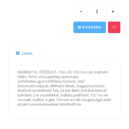
KOSÁRBA
Leírás
INDIREKT EL. FŐZŐÜST -150 L-ES 150 l-es üst, indirekt
fűtés, felső vízcsaptelep,automata
vízfeltöltés,gyorsfelfűtési funkció, étel
leeresztőcsappal, állítható lábak, magasnyomású
fedővel rendelhető Telj.:24 kW 400V 3+N Bekötés:el.
bekötés 2 m vezetékkel, kiállás padlóból; 1/2"-os Hv
vízcsatl., kiállás a gép 150 mm-es láb magassága alatt
elzáró szerelvényekkel 90x90x90 cm