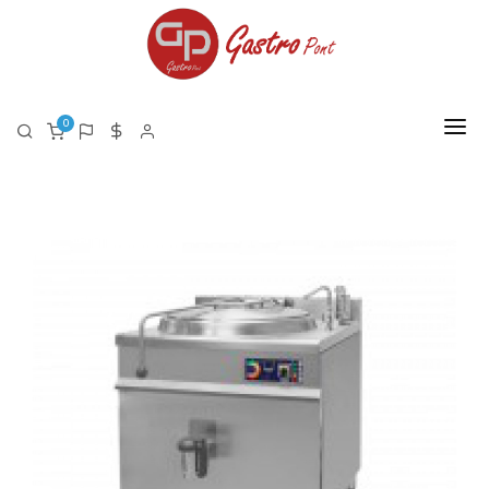
0
FŐOLDAL
RÓLUNK
TERMÉKEK
TERMÉK LISTA PDF