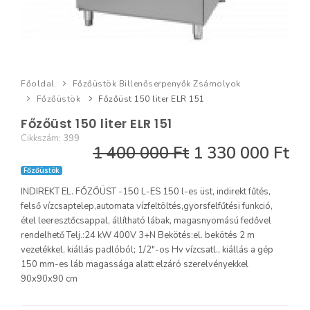
Főoldal
Főzőüstök Billenőserpenyők Zsámolyok
Főzőüstök
Főzőüst 150 liter ELR 151
Főzőüst 150 liter ELR 151
Cikkszám:
399
1 400 000 Ft
1 330 000 Ft
Főzőüstök
INDIREKT EL. FŐZŐÜST -150 L-ES 150 l-es üst, indirekt fűtés,
felső vízcsaptelep,automata vízfeltöltés,gyorsfelfűtési funkció,
étel leeresztőcsappal, állítható lábak, magasnyomású fedővel
rendelhető Telj.:24 kW 400V 3+N Bekötés:el. bekötés 2 m
vezetékkel, kiállás padlóból; 1/2"-os Hv vízcsatl., kiállás a gép
150 mm-es láb magassága alatt elzáró szerelvényekkel
90x90x90 cm