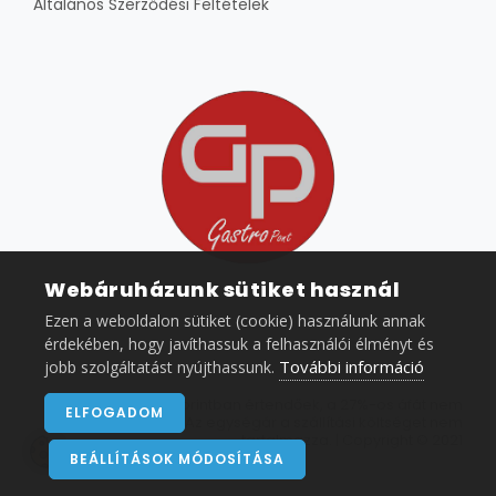
Általános Szerződési Feltételek
Webáruházunk sütiket használ
Ezen a weboldalon sütiket (cookie) használunk annak
érdekében, hogy javíthassuk a felhasználói élményt és
További információ
jobb szolgáltatást nyújthassunk.
Az árak nettó forintban értendőek, a 27%-os áfát nem
ELFOGADOM
tartalmazzák. Az egységár a szállítási költséget nem
tartalmazza. | Copyright © 2021
BEÁLLÍTÁSOK MÓDOSÍTÁSA