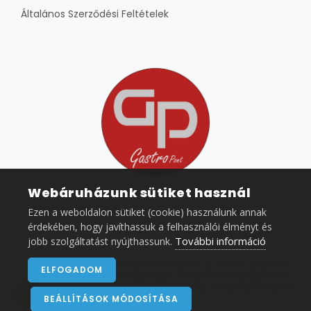
Általános Szerződési Feltételek
Webáruházunk sütiket használ
Ezen a weboldalon sütiket (cookie) használunk annak
érdekében, hogy javíthassuk a felhasználói élményt és
További információ
jobb szolgáltatást nyújthassunk.
Az árak nettó forintban értendőek, a 27%-os áfát nem
ELFOGADOM
tartalmazzák. Az egységár a szállítási költséget nem
tartalmazza. | Copyright © 2021
BEÁLLÍTÁSOK MÓDOSÍTÁSA