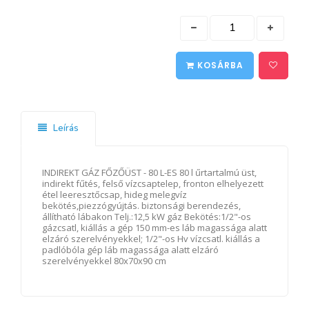
KOSÁRBA
Leírás
INDIREKT GÁZ FŐZŐÜST - 80 L-ES 80 l űrtartalmú üst,
indirekt fűtés, felső vízcsaptelep, fronton elhelyezett
étel leeresztőcsap, hideg melegvíz
bekötés,piezzógyújtás. biztonsági berendezés,
állítható lábakon Telj.:12,5 kW gáz Bekötés:1/2"-os
gázcsatl, kiállás a gép 150 mm-es láb magassága alatt
elzáró szerelvényekkel; 1/2"-os Hv vízcsatl. kiállás a
padlóbóla gép láb magassága alatt elzáró
szerelvényekkel 80x70x90 cm