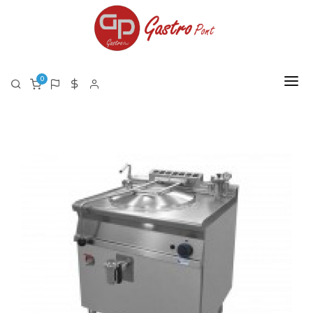
0
FŐOLDAL
RÓLUNK
TERMÉKEK
TERMÉK LISTA PDF