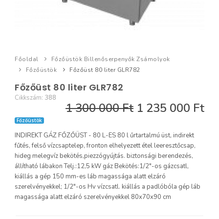
Főoldal
Főzőüstök Billenőserpenyők Zsámolyok
Főzőüstök
Főzőüst 80 liter GLR782
Főzőüst 80 liter GLR782
Cikkszám:
388
1 300 000 Ft
1 235 000 Ft
Főzőüstök
INDIREKT GÁZ FŐZŐÜST - 80 L-ES 80 l űrtartalmú üst, indirekt
fűtés, felső vízcsaptelep, fronton elhelyezett étel leeresztőcsap,
hideg melegvíz bekötés,piezzógyújtás. biztonsági berendezés,
állítható lábakon Telj.:12,5 kW gáz Bekötés:1/2"-os gázcsatl,
kiállás a gép 150 mm-es láb magassága alatt elzáró
szerelvényekkel; 1/2"-os Hv vízcsatl. kiállás a padlóbóla gép láb
magassága alatt elzáró szerelvényekkel 80x70x90 cm