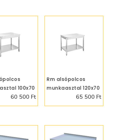
ópolcos
KOSÁRBA
Rm alsópolcos
KOSÁRBA
sztal 100x70
munkaasztal 120x70
60 500 Ft
65 500 Ft
70AP
RMA1270AP