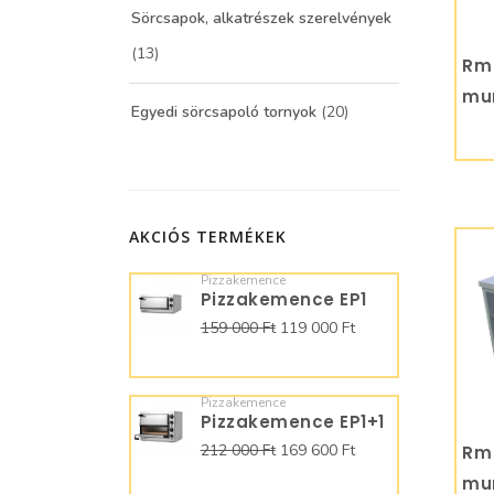
Sörcsapok, alkatrészek szerelvények
(13)
Rm 
mun
Egyedi sörcsapoló tornyok
(20)
AKCIÓS TERMÉKEK
Pizzakemence
Pizzakemence EP1
159 000 Ft
119 000 Ft
Pizzakemence
Pizzakemence EP1+1
212 000 Ft
169 600 Ft
Rm 
mun