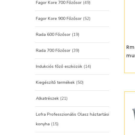
Fagor Kore 700 Főzősor
(49)
Fagor Kore 900 Főzősor
(52)
Rada 600 Főzősor
(19)
Rm 
Rada 700 Főzősor
(39)
mun
RM
Indukciós főző eszközök
(14)
Kiegészítő termékek
(50)
Alkatrészek
(21)
Lofra Professzionális Olasz háztartási
konyha
(15)