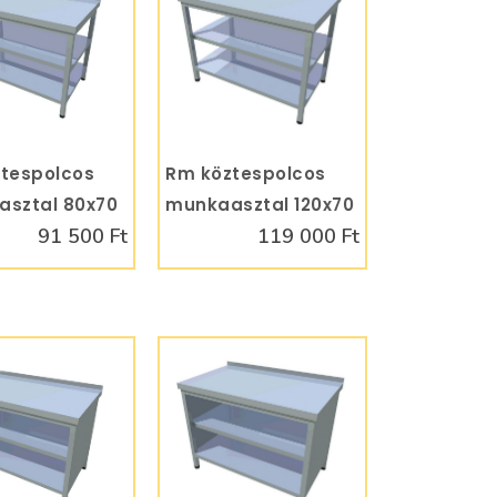
tespolcos
KOSÁRBA
Rm köztespolcos
KOSÁRBA
sztal 80x70
munkaasztal 120x70
91 500 Ft
119 000 Ft