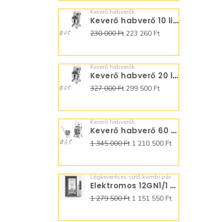
Keverő habverők
Keverő habverő 10 literes B10
230 000 Ft
223 260 Ft
Keverő habverők
Keverő habverő 20 literes B20
327 000 Ft
299 500 Ft
Keverő habverők
Keverő habverő 60 literes B60A C784600
1 345 000 Ft
1 210 500 Ft
Légkeveréses sütő,kombi pároló
Elektromos 12GN1/1 Kombipároló Manuális SQ12M0N0
1 279 500 Ft
1 151 550 Ft