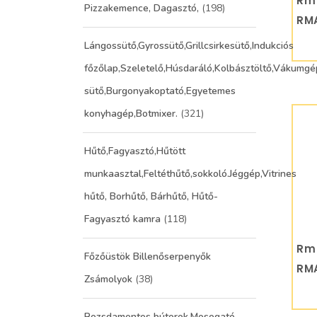
Rm 
Pizzakemence, Dagasztó,
(198)
RM
Lángossütő,Gyrossütő,Grillcsirkesütő,Indukciós
főzőlap,Szeletelő,Húsdaráló,Kolbásztöltő,Vákumgé
sütő,Burgonyakoptató,Egyetemes
konyhagép,Botmixer.
(321)
Hűtő,Fagyasztó,Hűtött
munkaasztal,Feltéthűtő,sokkoló.Jéggép,Vitrines
hűtő, Borhűtő, Bárhűtő, Hűtő-
Fagyasztó kamra
(118)
Rm 
Főzőüstök Billenőserpenyők
RM
Zsámolyok
(38)
Rozsdamentes bútorok,Mosogató,