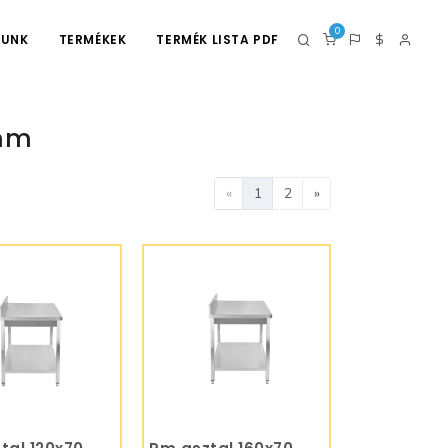
0
LUNK
TERMÉKEK
TERMÉK LISTA PDF
mm
«
1
2
»
KOSÁRBA
KOSÁRBA