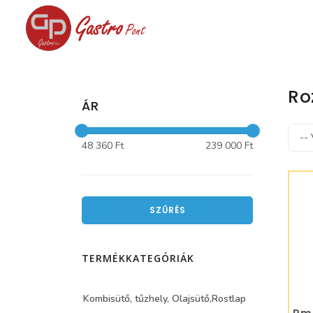
Ro
ÁR
48 360 Ft
239 000 Ft
SZŰRÉS
TERMÉKKATEGÓRIÁK
Kombisütő, tűzhely, Olajsütő,Rostlap