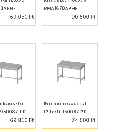
tal 120x70
Rm asztal 160x70
70APHF
RMA1670APHF
69 050 Ft
90 500 Ft
nkaasztal
KOSÁRBA
Rm munkaasztal
KOSÁRBA
 950087100
120x70 950087120
69 810 Ft
74 500 Ft