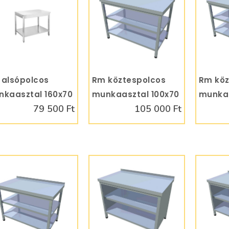
alsópolcos
KOSÁRBA
Rm köztespolcos
KOSÁRBA
Rm köz
kaasztal 160x70
munkaasztal 100x70
munkaa
79 500 Ft
105 000 Ft
A1670AP