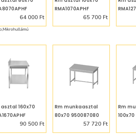
asztal 80x70
Rm asztal 100x70
Rm asz
A8070APHF
RMA1070APHF
RMA12
64 000 Ft
65 700 Ft
p,Mikrohullámú
asztal 160x70
KOSÁRBA
Rm munkaasztal
KOSÁRBA
Rm mu
A1670APHF
80x70 950087080
100x70
90 500 Ft
57 720 Ft