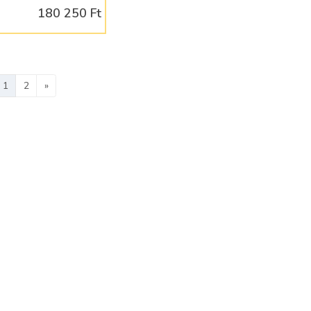
180 250 Ft
1
2
»