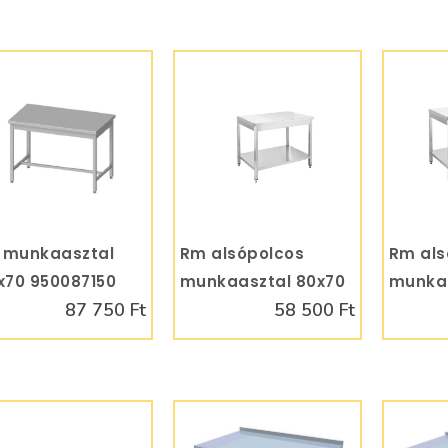
 munkaasztal
KOSÁRBA
Rm alsópolcos
KOSÁRBA
Rm als
x70 950087150
munkaasztal 80x70
munkaa
87 750 Ft
58 500 Ft
RMA8070AP
RMA10