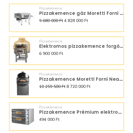
Pizzakemence
Pizzakemence gáz Moretti Forni futószalagos T75GG
5 680 000 Ft
4 828 000 Ft
Pizzakemence
Elektromos pizzakemence forgólapos FRV100
6 900 000 Ft
Pizzakemence
Pizzakemence Moretti Forni Neapolis MFN9
10 259 500 Ft
8 720 000 Ft
Pizzakemence
Pizzakemence Prémium elektromos kétaknás Start 44 66x66 cm R44
494 000 Ft