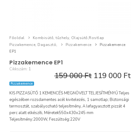
Főoldal
Kombisütő, tűzhely, Olajsütő,Rostlap
Pizzakemence, Dagasztó,
Pizzakemence
Pizzakemence
EP1
Pizzakemence EP1
Cikkszám:
1
159 000 Ft
119 000 Ft
Pizzakemence
KIS PIZZASÜTŐ 1 KEMENCÉS MEGNÖVELT TELJESÍTMÉNYŰ Teljes
egészében rozsdamentes acél kivitelezés, 1 samotlap; Biztonsági
termosztát, szabályozható teljesítmény, A lefagyasztott pizzát 4
perc alatt elkészíti, Méretek550x430x245 mm
Teljesítmény:2000W, Feszültség:220V