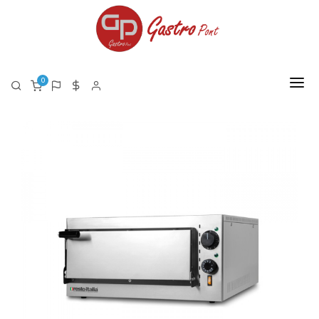
0
FŐOLDAL
RÓLUNK
TERMÉKEK
TERMÉK LISTA PDF