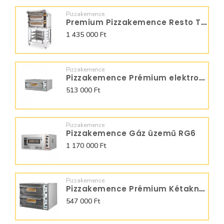
Pizzakemence
Premium Pizzakemence Resto Tech Pro Digital 6+6
1 435 000 Ft
Pizzakemence
Pizzakemence Prémium elektromos 1 aknás Start 9 BIG
513 000 Ft
Pizzakemence
Pizzakemence Gáz üzemű RG6
1 170 000 Ft
Pizzakemence
Pizzakemence Prémium Kétaknás 72x72cm Start 44BIG
547 000 Ft