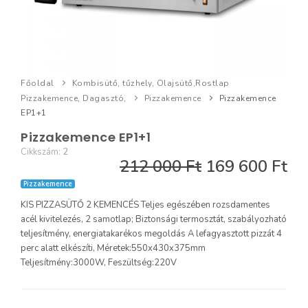
Főoldal
Kombisütő, tűzhely, Olajsütő,Rostlap
Pizzakemence, Dagasztó,
Pizzakemence
Pizzakemence
EP1+1
Pizzakemence EP1+1
Cikkszám:
2
212 000 Ft
169 600 Ft
Pizzakemence
KIS PIZZASÜTŐ 2 KEMENCÉS Teljes egészében rozsdamentes
acél kivitelezés, 2 samotlap; Biztonsági termosztát, szabályozható
teljesítmény, energiatakarékos megoldás A lefagyasztott pizzát 4
perc alatt elkészíti, Méretek:550x430x375mm
Teljesítmény:3000W, Feszültség:220V