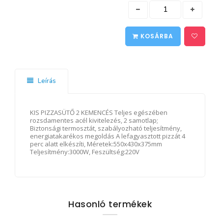
KOSÁRBA
Leírás
KIS PIZZASÜTŐ 2 KEMENCÉS Teljes egészében
rozsdamentes acél kivitelezés, 2 samotlap;
Biztonsági termosztát, szabályozható teljesítmény,
energiatakarékos megoldás A lefagyasztott pizzát 4
perc alatt elkészíti, Méretek:550x430x375mm
Teljesítmény:3000W, Feszültség:220V
Hasonló termékek