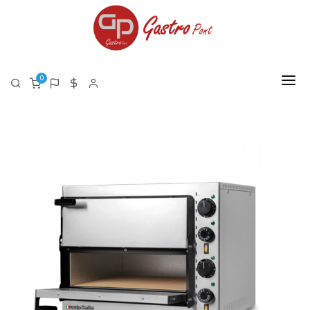
0
FŐOLDAL
RÓLUNK
TERMÉKEK
TERMÉK LISTA PDF