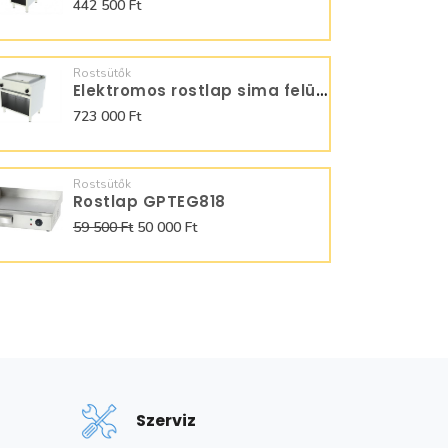
442 500 Ft
Rostsütők
Elektromos rostlap sima felülettel FTE7M80FLN
723 000 Ft
Rostsütők
Rostlap GPTEG818
59 500 Ft
50 000 Ft
Szerviz