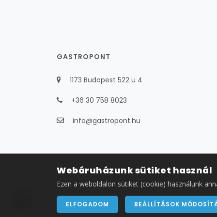
GASTROPONT
1173 Budapest 522 u 4
+36 30 758 8023
info@gastropont.hu
Webáruházunk sütiket használ
Ezen a weboldalon sütiket (cookie) használunk ann
ELFOGADOM
BEÁLLÍTÁSOK MÓDOSÍT