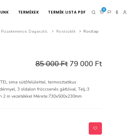
0
LUNK
TERMÉKEK
TERMÉK LISTA PDF
p Pizzakemence, Dagasztó,
Rostsütők
Rostlap
85 000 Ft
79 000 Ft
 sima sütőfelülettel, termosztatikus
énnyel, 3 oldalon fröccsenés gátlóval, Telj.:3
lán 2 m vezetékkel Mérete:730x500x230mm