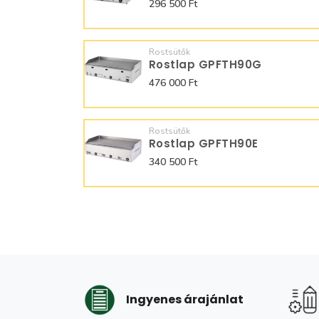
296 500 Ft
Rostsütők
Rostlap GPFTH90G
476 000 Ft
Rostsütők
Rostlap GPFTH90E
340 500 Ft
Ingyenes árajánlat