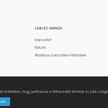
LÁBLÉC MENÜK
Kapcsolat
Rólunk
Általános Szerződési Feltételek
ak érdekében, hogy javíthassuk a felhasználói élményt és jobb szolgá
Az árak nettó forintban értend
szá
ÁSA