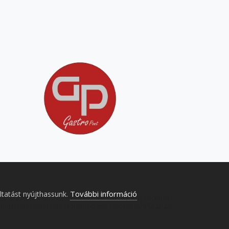
További információ
ltatást nyújthassunk.
őek, a 27%-os áfát nem tartalmazzák. Az egységár a
llítási költséget nem tartalmazza. | Copyright © 2021