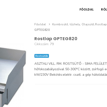
FŐOLDAL
RÓ
Főoldal
Kombisütő, tűzhely, Olajsütő,Rostla
GPTEG820
Rostlap GPTEG820
Cikkszám:
79
Rostsütők
ASZTALI VILL. RM. ROSTSÜTŐ - SIMA FELÜLETTEL
hőfokszabályozóval 50-300°C között, zsírfogó ed
kW/230V Bekötés:elektr. csatl. a gép hátolda