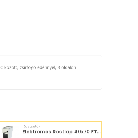
között, zsírfogó edénnyel, 3 oldalon
m
Rostsütők
Elektromos Rostlap 40x70 FTE7M40FLN