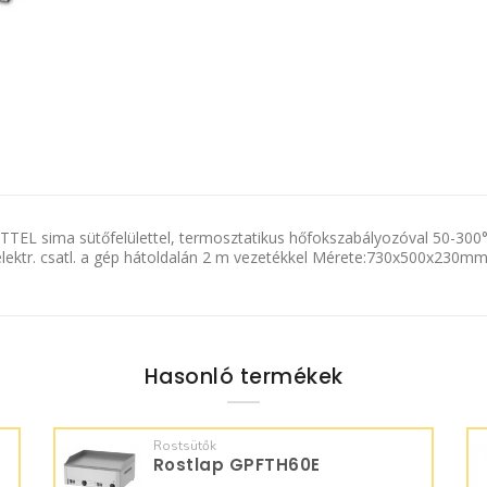
L sima sütőfelülettel, termosztatikus hőfokszabályozóval 50-300°C 
:elektr. csatl. a gép hátoldalán 2 m vezetékkel Mérete:730x500x230m
Hasonló termékek
Rostsütők
Rostlap GPFTH60E