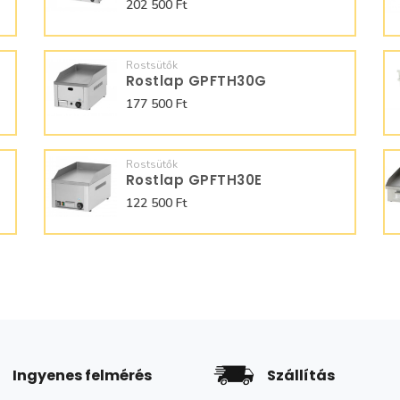
202 500 Ft
Rostsütők
Rostlap GPFTH30G
177 500 Ft
Rostsütők
Rostlap GPFTH30E
122 500 Ft
Ingyenes felmérés
Szállítás