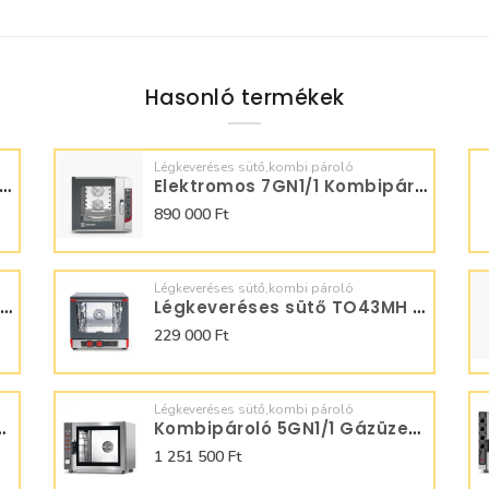
Hasonló termékek
Légkeveréses sütő,kombi pároló
keveréses sütő TO33DI párásitással
Elektromos 7GN1/1 Kombipároló Manuális SQ07M0NO
890 000 Ft
Légkeveréses sütő,kombi pároló
Elektromos 5GN1/1 Kombipároló Digitális SQ05DG0
Légkeveréses sütő TO43MH párásitással
229 000 Ft
Légkeveréses sütő,kombi pároló
 Gázüzemű SQ05AMVNO
Kombipároló 5GN1/1 Gázüzemű SQ05ADG0
1 251 500 Ft