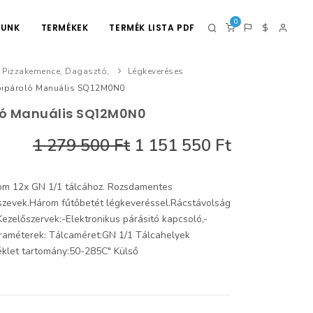
0
LUNK
TERMÉKEK
TERMÉK LISTA PDF
p Pizzakemence, Dagasztó,
Légkeveréses
bipároló Manuális SQ12M0N0
ló Manuális SQ12M0N0
1 279 500 Ft
1 151 550 Ft
nom 12x GN 1/1 tálcához. Rozsdamentes
 szevek.Három fűtőbetét légkeveréssel.Rácstávolság
Kezelőszervek:-Elektronikus párásitó kapcsoló,-
raméterek: Tálcaméret:GN 1/1 Tálcahelyek
klet tartomány:50-285C" Külső