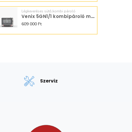
Légkeveréses sütő,kombi pároló
Venix 5GN1/1 kombipároló manuális
609 000 Ft
Szerviz