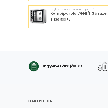
Légkeveréses sütő,kombi pároló
Kombipároló 7GN1/1
1 439 500 Ft
Ingyenes árajánlat
GASTROPONT