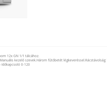
onom 12x GN 1/1 tálcához.
anuális kezelő szevek.Három fűtőbetét légkeveréssel.Rácstávolság 70
,-Időkapcsoló 0-120