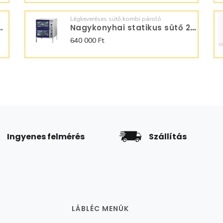
Légkeveréses sütő,kombi pároló
 Gázüzemű SQ07ADG0
Nagykonyhai statikus sütő 2xGN2/1
640 000 Ft
Ingyenes felmérés
Szállítás
LÁBLÉC MENÜK