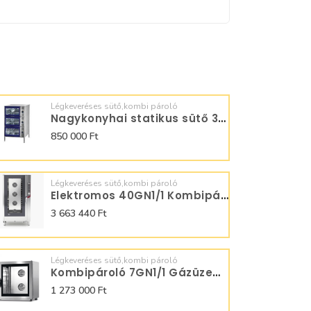
Légkeveréses sütő,kombi pároló
Nagykonyhai statikus sütő 3xGN2/1
850 000 Ft
Légkeveréses sütő,kombi pároló
Elektromos 40GN1/1 Kombipároló Digitális SQ40D0C
3 663 440 Ft
Légkeveréses sütő,kombi pároló
Kombipároló 7GN1/1 Gázüzemű SQ07AMVNO
1 273 000 Ft