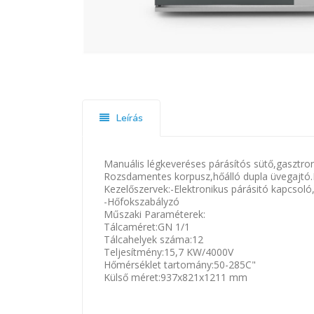
Leírás
Manuális légkeveréses párásítós sütő,gasztr
Rozsdamentes korpusz,hőálló dupla üvegajtó.M
Kezelőszervek:-Elektronikus párásitó kapcsoló
-Hőfokszabályzó
Műszaki Paraméterek:
Tálcaméret:GN 1/1
Tálcahelyek száma:12
Teljesítmény:15,7 KW/4000V
Hőmérséklet tartomány:50-285C"
Külső méret:937x821x1211 mm