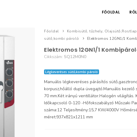
FŐOLDAL
RÓ
Főoldal
Kombisütő, tűzhely, Olajsütő,Rostla
sütő,kombi pároló
Elektromos 12GN1/1 Kom
Elektromos 12GN1/1 Kombipáro
Cikkszám:
SQ12M0N0
Légkeveréses sütő,kombi pároló
Manuális légkeveréses párásítós sütő,gasztro
korpusz,hőálló dupla üvegajtó.Manuális kezelő
70 mm.Két irányú ventillátor.Halogén világítás. 
Időkapcsoló 0-120 -Hőfokszabályzó Műszaki Pa
száma:12 Teljesítmény:15,7 KW/4000V Hőmérsé
méret:937x821x1211 mm