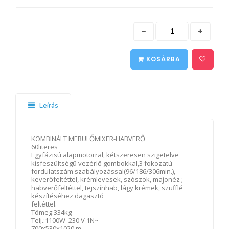
KOSÁRBA
Leírás
KOMBINÁLT MERÜLŐMIXER-HABVERŐ
60literes
Egyfázisú alapmotorral, kétszeresen szigetelve
kisfeszültségű vezérlő gombokkal,3 fokozatú
fordulatszám szabályozással(96/186/306min.),
keverőfeltéttel, krémlevesek, szószok, majonéz ;
habverőfeltéttel, tejszínhab, lágy krémek, szufflé
készítéséhez dagasztó
feltéttel
Tömeg:3
Telj.:1100W 230 V 1N~
700x530x1020 m