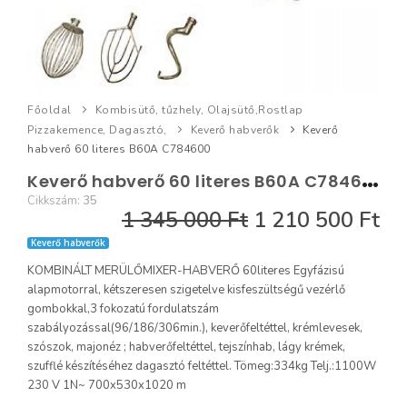
Főoldal
Kombisütő, tűzhely, Olajsütő,Rostlap
Pizzakemence, Dagasztó,
Keverő habverők
Keverő
habverő 60 literes B60A C784600
K
everő habverő 60 literes B60A C784600
Cikkszám:
35
1 345 000 Ft
1 210 500 Ft
Keverő habverők
KOMBINÁLT MERÜLŐMIXER-HABVERŐ 60literes Egyfázisú
alapmotorral, kétszeresen szigetelve kisfeszültségű vezérlő
gombokkal,3 fokozatú fordulatszám
szabályozással(96/186/306min.), keverőfeltéttel, krémlevesek,
szószok, majonéz ; habverőfeltéttel, tejszínhab, lágy krémek,
szufflé készítéséhez dagasztó feltéttel. Tömeg:334kg Telj.:1100W
230 V 1N~ 700x530x1020 m