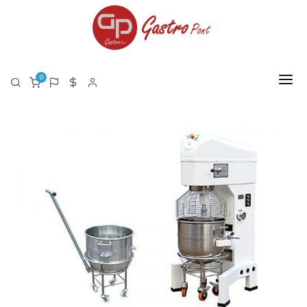
0
FŐOLDAL
RÓLUNK
TERMÉKEK
TERMÉK LISTA PDF