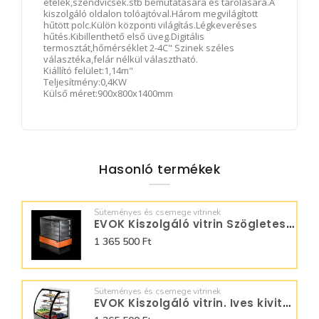
ételek,szendvicsek.stb bemutatására és tárolására.A
kiszolgáló oldalon tolóajtóval.Három megvilágított
hűtött polc.Külön központi világítás.Légkeveréses
hűtés.Kibillenthető első üveg.Digitális
termosztát,hőmérséklet 2-4C" Szinek széles
választéka,felár nélkül választható.
Kiállító felület:1,14m"
Teljesítmény:0,4KW
Külső méret:900x800x1400mm
Hasonló termékek
Süteményes és csemege vitrinek
EVOK Kiszolgáló vitrin Szögletes kivitel T889555
1 365 500 Ft
Süteményes és csemege vitrinek
EVOK Kiszolgáló vitrin. Ives kivitel T889505