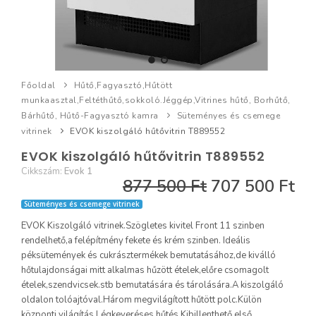
Főoldal
Hűtő,Fagyasztó,Hűtött
munkaasztal,Feltéthűtő,sokkoló.Jéggép,Vitrines hűtő, Borhűtő,
Bárhűtő, Hűtő-Fagyasztó kamra
Süteményes és csemege
vitrinek
EVOK kiszolgáló hűtővitrin T889552
EVOK kiszolgáló hűtővitrin T889552
Cikkszám:
Evok 1
877 500 Ft
707 500 Ft
Süteményes és csemege vitrinek
EVOK Kiszolgáló vitrinek.Szögletes kivitel Front 11 szinben
rendelhető,a felépítmény fekete és krém szinben. Ideális
péksütemények és cukrásztermékek bemutatásához,de kiválló
hőtulajdonságai mitt alkalmas hűzött ételek,előre csomagolt
ételek,szendvicsek.stb bemutatására és tárolására.A kiszolgáló
oldalon tolóajtóval.Három megvilágított hűtött polc.Külön
központi világítás.Légkeveréses hűtés.Kibillenthető első