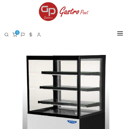
0
FŐOLDAL
RÓLUNK
TERMÉKEK
TERMÉK LISTA PDF