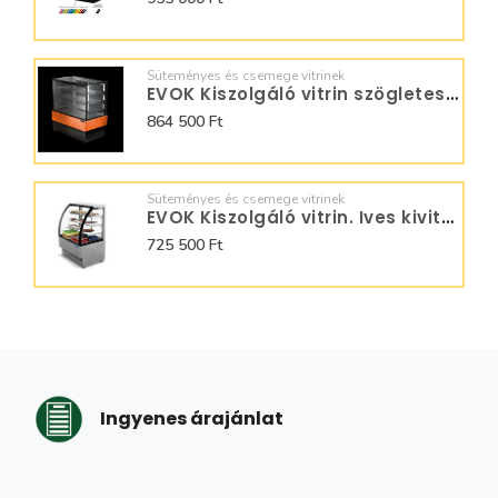
Süteményes és csemege vitrinek
EVOK Kiszolgáló vitrin szögletes kivitel T889553
864 500 Ft
Süteményes és csemege vitrinek
EVOK Kiszolgáló vitrin. Ives kivitel T889502
725 500 Ft
Ingyenes árajánlat