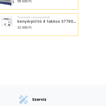
99 500 Ft
Toasterek salamanderek
Kenyérpirító 4 fakkos S779040
32 000 Ft
Szerviz