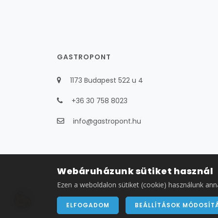
GASTROPONT
1173 Budapest 522 u 4
+36 30 758 8023
info@gastropont.hu
Webáruházunk sütiket használ
Ezen a weboldalon sütiket (cookie) használunk ann
ELFOGADOM
BEÁLLÍTÁSOK MÓDOSÍT