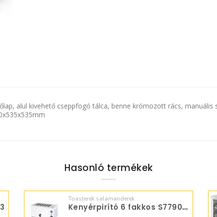
p, alul kivehető cseppfogó tálca, benne krómozott rács, manuális sz
l 450x535x535mm
Hasonló termékek
Toasterek salamanderek
A3
Kenyérpirító 6 fakkos S779060