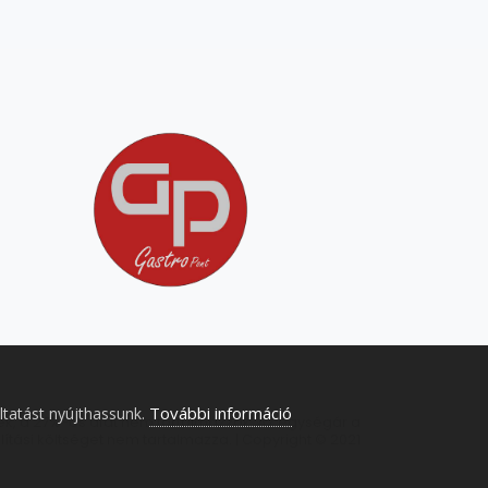
További információ
ltatást nyújthassunk.
őek, a 27%-os áfát nem tartalmazzák. Az egységár a
llítási költséget nem tartalmazza. | Copyright © 2021