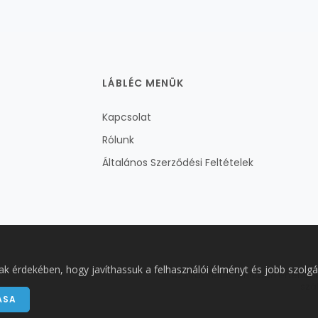
LÁBLÉC MENÜK
Kapcsolat
Rólunk
Általános Szerződési Feltételek
ak érdekében, hogy javíthassuk a felhasználói élményt és jobb szolgá
Az árak nettó forintban értend
szá
ÁSA