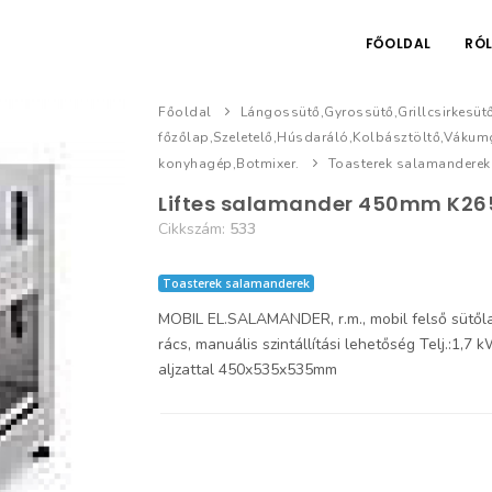
FŐOLDAL
RÓ
Főoldal
Lángossütő,Gyrossütő,Grillcsirkesüt
főzőlap,Szeletelő,Húsdaráló,Kolbásztöltő,Váku
konyhagép,Botmixer.
Toasterek salamanderek
Liftes salamander 450mm K26
Cikkszám:
533
Toasterek salamanderek
MOBIL EL.SALAMANDER, r.m., mobil felső sütőla
rács, manuális szintállítási lehetőség Telj.:1,7 
aljzattal 450x535x535mm