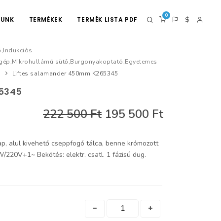
0
LUNK
TERMÉKEK
TERMÉK LISTA PDF
ő,Indukciós
mgép,Mikrohullámú sütő,Burgonyakoptató,Egyetemes
Liftes salamander 450mm K265345
5345
222 500 Ft
195 500 Ft
p, alul kivehető cseppfogó tálca, benne krómozott
kW/220V+1~ Bekötés: elektr. csatl. 1 fázisú dug.