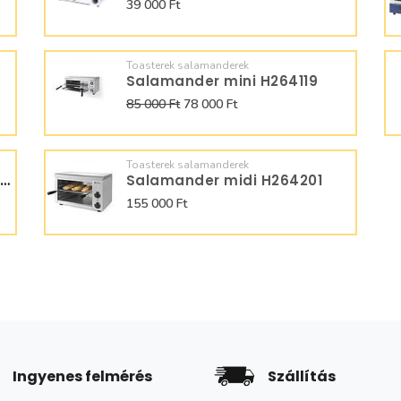
39 000 Ft
Toasterek salamanderek
Salamander mini H264119
85 000 Ft
78 000 Ft
Toasterek salamanderek
Liftes Salamander 600mm K265360
Salamander midi H264201
155 000 Ft
Ingyenes felmérés
Szállítás