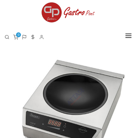
0
FŐOLDAL
RÓLUNK
TERMÉKEK
TERMÉK LISTA PDF