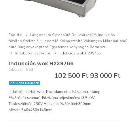
Főoldal
Lángossütő,Gyrossütő,Grillcsirkesütő,Indukciós
főzőlap,Szeletelő,Húsdaráló,Kolbásztöltő,Vákumgép,Mikrohullámú
sütő,Burgonyakoptató,Egyetemes konyhagép,Botmixer.
Indukciós főzőlapok
Indukciós wok H239766
Indukciós wok H239766
Cikkszám:
563
102 500 Ft
93 000 Ft
Indukciós főzőlapok
Indukciós asztali wok. Rozsdamentes ház,,kontrollámpa.
Főzőzónák száma:1 Főzőzóna teljesítménye:3,5 KW
Tápfeszültség:230V Hasznos főzőfelület:300mm
Mérete:340x450x145mm