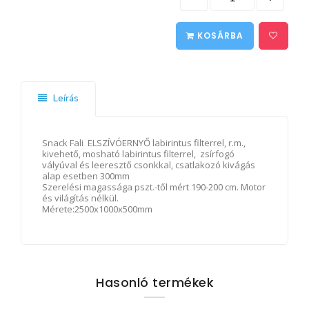
KOSÁRBA
Leírás
Snack Fali ELSZÍVÓERNYŐ labirintus filterrel, r.m.,
kivehető, mosható labirintus filterrel, zsírfogó
vályúval és leeresztő csonkkal, csatlakozó kivágás
alap esetben 300mm
Szerelési magassága pszt.-től mért 190-200 cm. Motor
és világítás nélkül.
Mérete:2500x1000x500mm
Hasonló termékek