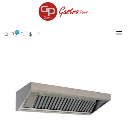
0
FŐOLDAL
RÓLUNK
TERMÉKEK
TERMÉK LISTA PDF