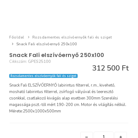
Főoldal
Rozsdamentes elszívóernyők fali és sziget
Snack Fali elszívóernyő 250x100
Snack Fali elszívóernyő 250x100
Cikkszám:
GPES25100
312 500 Ft
Rozsdamentes elszívóernyők fali és sziget
Snack Fali ELSZÍVÓERNYŐ labirintus filterrel, r.m., kivehető,
mosható labirintus filterrel, zsírfogó vályúval és leeresztő
csonkkal, csatlakozó kivágás alap esetben 300mm Szerelési
magassága pszt.-től mért 190-200 cm. Motor és világítás nélkül.
Mérete:2500x1000x500mm