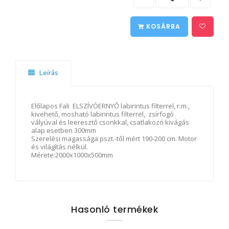
KOSÁRBA
Leírás
Előlapos Fali ELSZÍVÓERNYŐ labirintus filterrel, r.m.,
kivehető, mosható labirintus filterrel, zsírfogó
vályúval és leeresztő csonkkal, csatlakozó kivágás
alap esetben 300mm
Szerelési magassága pszt.-től mért 190-200 cm. Motor
és világítás nélkül.
Mérete:2000x1000x500mm
Hasonló termékek