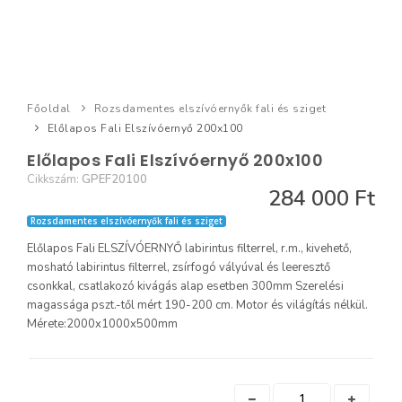
Főoldal
Rozsdamentes elszívóernyők fali és sziget
Előlapos Fali Elszívóernyő 200x100
Előlapos Fali Elszívóernyő 200x100
Cikkszám:
GPEF20100
284 000 Ft
Rozsdamentes elszívóernyők fali és sziget
Előlapos Fali ELSZÍVÓERNYŐ labirintus filterrel, r.m., kivehető,
mosható labirintus filterrel, zsírfogó vályúval és leeresztő
csonkkal, csatlakozó kivágás alap esetben 300mm Szerelési
magassága pszt.-től mért 190-200 cm. Motor és világítás nélkül.
Mérete:2000x1000x500mm