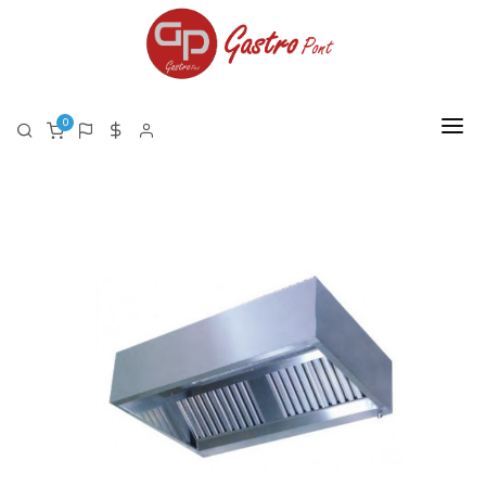
0
FŐOLDAL
RÓLUNK
TERMÉKEK
TERMÉK LISTA PDF