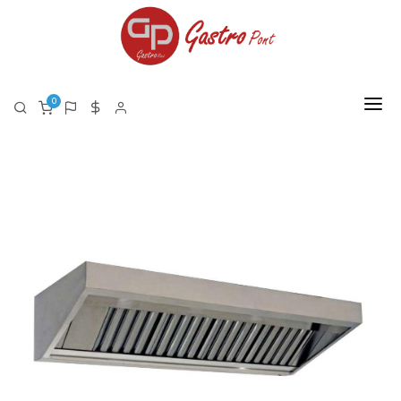
0
FŐOLDAL
RÓLUNK
TERMÉKEK
TERMÉK LISTA PDF