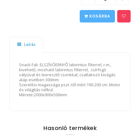
KOSÁRBA
Leírás
Snack Fali ELSZÍVÓERNYŐ labirintus filterrel, r.m.,
kivehető, mosható labirintus filterrel, zsírfogó
vályúval és leeresztő csonkkal, csatlakozó kivágás
alap esetben 300mm
Szerelési magassága pszt.-től mért 190-200 cm. Motor
és világítás nélkül.
Mérete:2000x900x500mm
Hasonló termékek