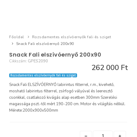
Főoldal
Rozsdamentes elszívóernyők fali és sziget
Snack Fali elszívóernyő 200x90
Snack Fali elszívóernyő 200x90
Cikkszám:
GPES2090
262 000 Ft
Rozsdamentes elszívóernyők fali és sziget
Snack Fali ELSZÍVÓERNYŐ labirintus filterrel, r.m., kivehető,
mosható labirintus filterrel, zsírfogó vályúval és leeresztő
csonkkal, csatlakozó kivágás alap esetben 300mm Szerelési
magassága pszt.-től mért 190-200 cm. Motor és világítás nélkül.
Mérete:2000x900x500mm