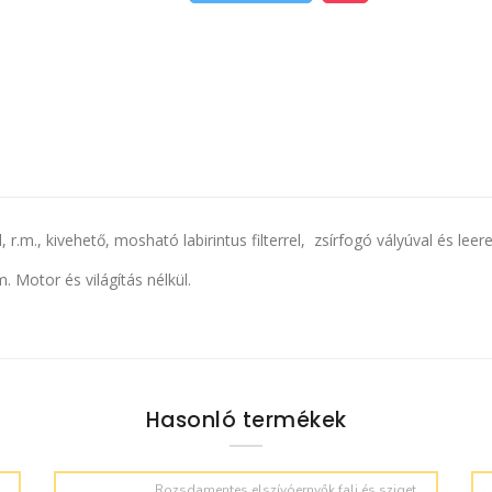
, r.m., kivehető, mosható labirintus filterrel, zsírfogó vályúval és lee
 Motor és világítás nélkül.
Hasonló termékek
Rozsdamentes elszívóernyők fali és sziget