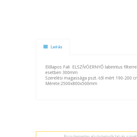
Leírás
Előlapos Fali ELSZÍVÓERNYŐ labirintus filterrel
esetben 300mm
Szerelési magassága pszt.-től mért 190-200 cm.
Mérete:2500x800x500mm
Rozsdamentes elszívóernyők fali és sziget