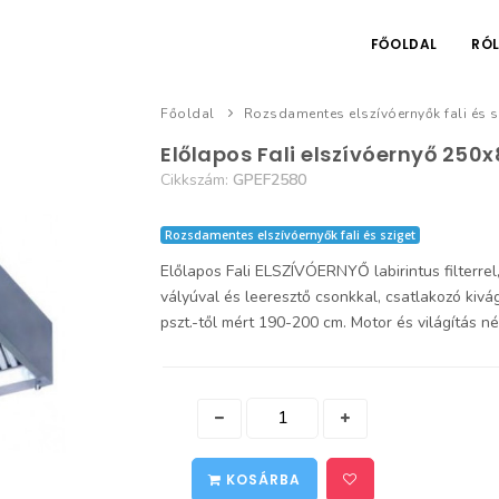
FŐOLDAL
RÓ
Főoldal
Rozsdamentes elszívóernyők fali és s
Előlapos Fali elszívóernyő 250
Cikkszám:
GPEF2580
Rozsdamentes elszívóernyők fali és sziget
Előlapos Fali ELSZÍVÓERNYŐ labirintus filterrel, r
vályúval és leeresztő csonkkal, csatlakozó ki
pszt.-től mért 190-200 cm. Motor és világítás
KOSÁRBA