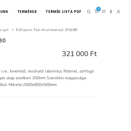
0
LUNK
TERMÉKEK
TERMÉK LISTA PDF
ziget
Előlapos Fali elszívóernyő 250x80
x80
321 000 Ft
.m., kivehető, mosható labirintus filterrel, zsírfogó
vágás alap esetben 300mm Szerelési magassága
 nélkül. Mérete:2500x800x500mm