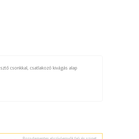
resztő csonkkal, csatlakozó kivágás alap
Rozsdamentes elszívóernyők fali és sziget