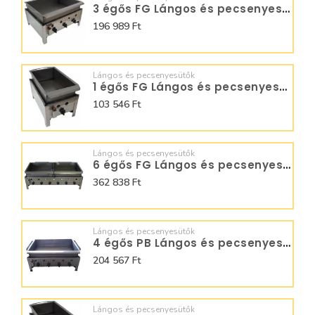
3 égős FG Lángos és pecsenyesütő - BGT-3.1 LRM
196 989 Ft
Lángos és pecsenyesütők
1 égős FG Lángos és pecsenyesütő - BGT-1.1 LRM
103 546 Ft
Lángos és pecsenyesütők
6 égős FG Lángos és pecsenyesütő - BGT-6.1 L
362 838 Ft
Lángos és pecsenyesütők
4 égős PB Lángos és pecsenyesütő - BGT-4 LRM
204 567 Ft
Lángos és pecsenyesütők