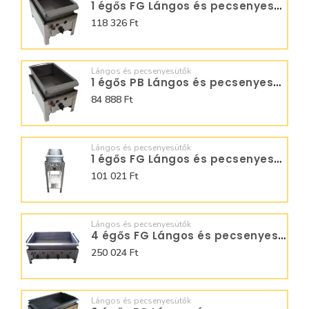
1 égős FG Lángos és pecsenyesütő - BGT-1.1 LRMO
118 326 Ft
Lángos és pecsenyesütők
1 égős PB Lángos és pecsenyesütő - BGT-1 LO
84 888 Ft
Lángos és pecsenyesütők
1 égős FG Lángos és pecsenyesütő - BGS-1.1 L
101 021 Ft
Lángos és pecsenyesütők
4 égős FG Lángos és pecsenyesütők - BGT-4.1 LRM
250 024 Ft
Lángos és pecsenyesütők