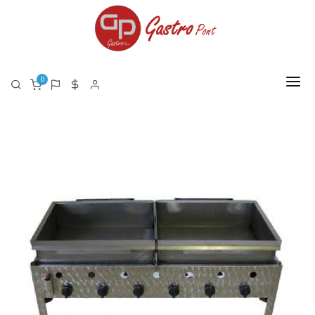
0
FŐOLDAL
RÓLUNK
TERMÉKEK
TERMÉK LISTA PDF