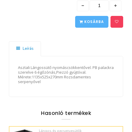
KOSÁRBA
Leírás
Asztali Lángossütő nyomáscsökkentővel. PB palackra
szerelve 6 égőzónás,Piezzó gyújtóval.
Mérete:1135x525x270mm Rozsdamentes
serpenyővel
Hasonló termékek
Lángos és pecsenyesütők