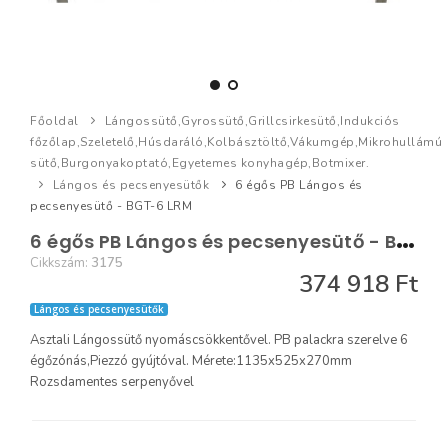
Főoldal
Lángossütő,Gyrossütő,Grillcsirkesütő,Indukciós
főzőlap,Szeletelő,Húsdaráló,Kolbásztöltő,Vákumgép,Mikrohullámú
sütő,Burgonyakoptató,Egyetemes konyhagép,Botmixer.
Lángos és pecsenyesütők
6 égős PB Lángos és
pecsenyesütő - BGT-6 LRM
6
égős PB Lángos és pecsenyesütő - BGT-6 LRM
Cikkszám:
3175
374 918 Ft
Lángos és pecsenyesütők
Asztali Lángossütő nyomáscsökkentővel. PB palackra szerelve 6
égőzónás,Piezzó gyújtóval. Mérete:1135x525x270mm
Rozsdamentes serpenyővel