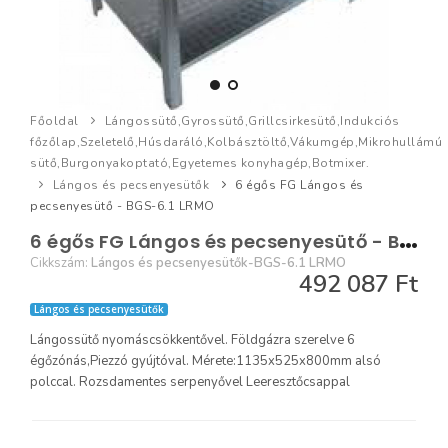
Főoldal
Lángossütő,Gyrossütő,Grillcsirkesütő,Indukciós
főzőlap,Szeletelő,Húsdaráló,Kolbásztöltő,Vákumgép,Mikrohullámú
sütő,Burgonyakoptató,Egyetemes konyhagép,Botmixer.
Lángos és pecsenyesütők
6 égős FG Lángos és
pecsenyesütő - BGS-6.1 LRMO
6
égős FG Lángos és pecsenyesütő - BGS-6.1 LRMO
Cikkszám:
Lángos és pecsenyesütők-BGS-6.1 LRMO
492 087 Ft
Lángos és pecsenyesütők
Lángossütő nyomáscsökkentővel. Földgázra szerelve 6
égőzónás,Piezzó gyújtóval. Mérete:1135x525x800mm alsó
polccal. Rozsdamentes serpenyővel Leeresztőcsappal