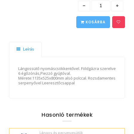
KOSÁRBA
Leírás
Lángossütő nyomáscsökkentővel. Földgázra szerelve
6 égőzónás,Piezzó gyújtóval.
Mérete:1135x525x800mm alsó polccal. Rozsdamentes
serpenyővel Leeresztőcsappal
Hasonló termékek
Lángos és pecsenyesütők