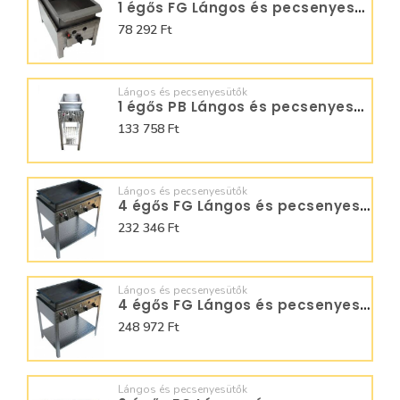
1 égős FG Lángos és pecsenyesütő - BGT-1.1 L
78 292 Ft
Lángos és pecsenyesütők
1 égős PB Lángos és pecsenyesütő - BGS-1 LRMO
133 758 Ft
Lángos és pecsenyesütők
4 égős FG Lángos és pecsenyesütő - BGS-4.1 L
232 346 Ft
Lángos és pecsenyesütők
4 égős FG Lángos és pecsenyesütő - BGS-4.1 LO
248 972 Ft
Lángos és pecsenyesütők