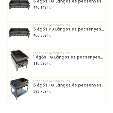
6 égős FG Lángos és pecsenyesütők - BGT-6.1 LRM
440 142 Ft
Lángos és pecsenyesütők
6 égős PB Lángos és pecsenyesütő - BGT-6 LRMO
406 559 Ft
Lángos és pecsenyesütők
1 égős FG Lángos és pecsenyesütő - BGT-1.1 LRMO
118 326 Ft
Lángos és pecsenyesütők
6 égős FG Lángos és pecsenyesütő - BGS-6.1 L
393 759 Ft