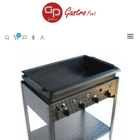
0
FŐOLDAL
RÓLUNK
TERMÉKEK
TERMÉK LISTA PDF