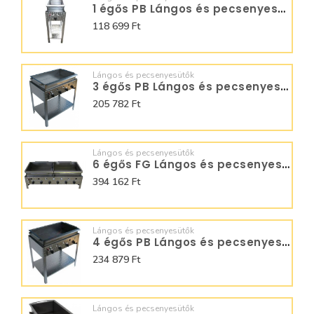
1 égős PB Lángos és pecsenyesütő - BGS-1 LRM
118 699 Ft
Lángos és pecsenyesütők
3 égős PB Lángos és pecsenyesütő - BGS-3 LRMO
205 782 Ft
Lángos és pecsenyesütők
6 égős FG Lángos és pecsenyesütő - BGT-6.1 LO
394 162 Ft
Lángos és pecsenyesütők
4 égős PB Lángos és pecsenyesütő - BGS-4 LRM
234 879 Ft
Lángos és pecsenyesütők