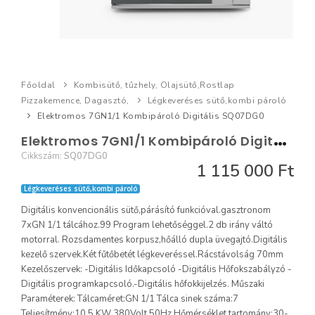
Főoldal
Kombisütő, tűzhely, Olajsütő,Rostlap
Pizzakemence, Dagasztó,
Légkeveréses sütő,kombi pároló
Elektromos 7GN1/1 Kombipároló Digitális SQ07DG0
E
lektromos 7GN1/1 Kombipároló Digitális SQ07DG0
Cikkszám:
SQ07DG0
1 115 000 Ft
Légkeveréses sütő,kombi pároló
Digitális konvencionális sütő,párásító funkcióval.gasztronom
7xGN 1/1 tálcához.99 Program lehetőséggel.2 db irány váltó
motorral. Rozsdamentes korpusz,hőálló dupla üvegajtó.Digitális
kezelő szervek.Két fűtőbetét légkeveréssel.Rácstávolság 70mm
Kezelőszervek: -Digitális Időkapcsoló -Digitális Hőfokszabályzó -
Digitális programkapcsoló.-Digitális hőfokkijelzés. Műszaki
Paraméterek: Tálcaméret:GN 1/1 Tálca sinek száma:7
Teljesítmény:10,5 KW 380Volt 50Hz Hőmérséklet tartomány:30-