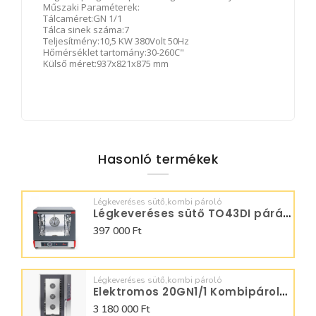
Műszaki Paraméterek:
Tálcaméret:GN 1/1
Tálca sinek száma:7
Teljesítmény:10,5 KW 380Volt 50Hz
Hőmérséklet tartomány:30-260C"
Külső méret:937x821x875 mm
Hasonló termékek
Légkeveréses sütő,kombi pároló
Légkeveréses sütő TO43DI párásitással
397 000 Ft
Légkeveréses sütő,kombi pároló
Elektromos 20GN1/1 Kombipároló Manuális SQ40M0N0
3 180 000 Ft