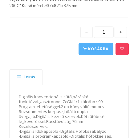
260C" Külső méret:937x821x875 mm
KOSÁRBA
Leírás
Digitális konvencionális sütő,párásító
funkcióval.gasztronom 7xGN 1/1 tálcához.99
Program lehetőséggel.2 db irány váltó motorral.
Rozsdamentes korpusz,hőálló dupla
üvegajtó.Digitális kezelő szervek.Két fűtőbetét
légkeveréssel.Rácstávolság 70mm
Kezelőszervek:
-Digitális Időkapcsoló -Digitális Hőfokszabályzó
-Digitális programkapcsoló.-Digitális hőfokkijelzés.