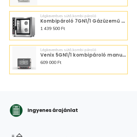
Légkeveréses sütő,kombi pároló
Kombipároló 7GN1/1 Gázüzemű SQ07ADG0
1 439 500 Ft
Légkeveréses sütő,kombi pároló
Venix 5GN1/1 kombipároló manuális
609 000 Ft
Ingyenes árajánlat