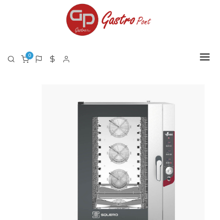
0
FŐOLDAL
RÓLUNK
TERMÉKEK
TERMÉK LISTA PDF