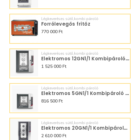
Légkeveréses sütő,kombi pároló
Forrólevegős fritőz
770 000 Ft
Légkeveréses sütő,kombi pároló
Elektromos 12GN1/1 Kombipároló Digitális SQ12DGO
1 525 000 Ft
Légkeveréses sütő,kombi pároló
Elektromos 5GN1/1 Kombipároló Manuális SQ05M0NO
816 500 Ft
Légkeveréses sütő,kombi pároló
Elektromos 20GN1/1 Kombipároló Manuális SQ20M0N0
2 610 000 Ft