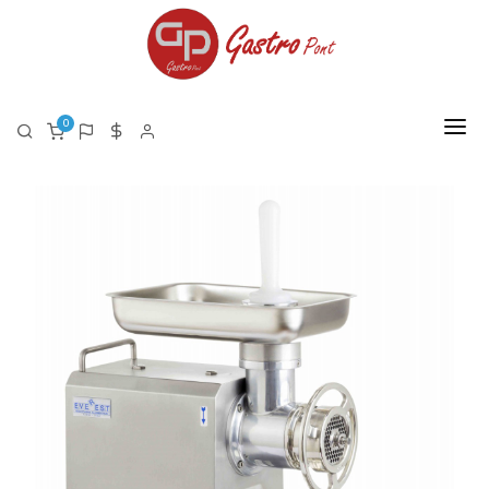
0
FŐOLDAL
RÓLUNK
TERMÉKEK
TERMÉK LISTA PDF