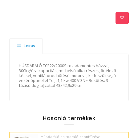
Leírás
HÚSDARÁLÓ TCE22/2000S rozsdamentes házzal,
300kg/óra kapacitás.,rm. belső alkatrészek, önélező
késsel, ventilátoros hűtésű motorral, kisfeszültségű
vezérlőpanellel Telj.:1,1 kw 400 V 3N~ Bekötés: 3
fázisú dug. aljzattal 43x42,9x29 cm
Hasonló termékek
Húsdaráló,sajtdaráló,csontfűrész