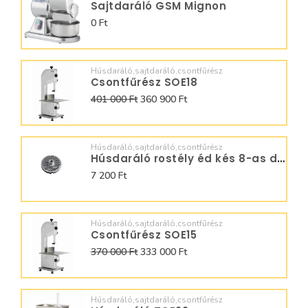
Sajtdaráló GSM Mignon
0 Ft
Húsdaráló,sajtdaráló,csontfűrész
Csontfűrész SOE18
401 000 Ft
360 900 Ft
Húsdaráló,sajtdaráló,csontfűrész
Húsdaráló rostély éd kés 8-as darálóhoz
7 200 Ft
Húsdaráló,sajtdaráló,csontfűrész
Csontfűrész SOE15
370 000 Ft
333 000 Ft
Húsdaráló,sajtdaráló,csontfűrész