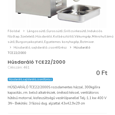
Főoldal
Lángossütő,Gyrossütő,Grillcsirkesütő,Indukciós
főzőlap,Szeletelő,Húsdaráló,Kolbásztöltő,Vákumgép,Mikrohullámú
sütő,Burgonyakoptató,Egyetemes konyhagép,Botmixer.
Húsdaráló,sajtdaráló,csontfűrész
Húsdaráló
TCE22/2000
Húsdaráló TCE22/2000
Cikkszám:
461
0 Ft
Húsdaráló,sajtdaráló,csontfűrész
HÚSDARÁLÓ TCE22/2000S rozsdamentes házzal, 300kg/óra
kapacitás.,rm. belső alkatrészek, önélező késsel, ventilátoros
hűtésű motorral, kisfeszültségű vezérlőpanellel Telj.:1,1 kw 400 V
3N~ Bekötés: 3 fázisú dug. aljzattal 43x42,9x29 cm