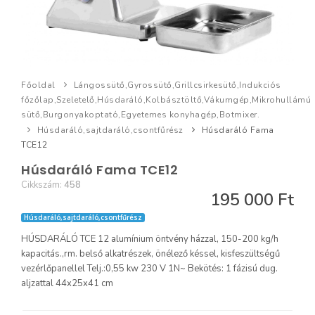
Főoldal
Lángossütő,Gyrossütő,Grillcsirkesütő,Indukciós
főzőlap,Szeletelő,Húsdaráló,Kolbásztöltő,Vákumgép,Mikrohullámú
sütő,Burgonyakoptató,Egyetemes konyhagép,Botmixer.
Húsdaráló,sajtdaráló,csontfűrész
Húsdaráló Fama
TCE12
Húsdaráló Fama TCE12
Cikkszám:
458
195 000 Ft
Húsdaráló,sajtdaráló,csontfűrész
HÚSDARÁLÓ TCE 12 alumínium öntvény házzal, 150-200 kg/h
kapacitás.,rm. belső alkatrészek, önélező késsel, kisfeszültségű
vezérlőpanellel Telj.:0,55 kw 230 V 1N~ Bekötés: 1 fázisú dug.
aljzattal 44x25x41 cm