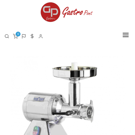
0
FŐOLDAL
RÓLUNK
TERMÉKEK
TERMÉK LISTA PDF