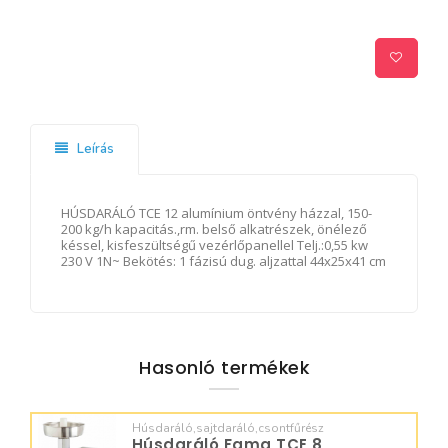
Leírás
HÚSDARÁLÓ TCE 12 alumínium öntvény házzal, 150-
200 kg/h kapacitás.,rm. belső alkatrészek, önélező
késsel, kisfeszültségű vezérlőpanellel Telj.:0,55 kw
230 V 1N~ Bekötés: 1 fázisú dug. aljzattal 44x25x41 cm
Hasonló termékek
Húsdaráló,sajtdaráló,csontfűrész
Húsdaráló Fama TCE 8