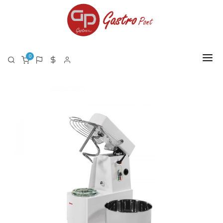
0
FŐOLDAL
RÓLUNK
TERMÉKEK
TERMÉK LISTA PDF