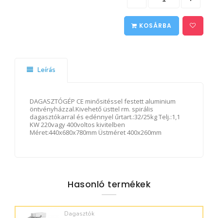
KOSÁRBA
Leírás
DAGASZTÓGÉP CE minősitéssel festett aluminium
öntvényházzal.Kivehető üsttel rm. spirális
dagasztókarral és edénnyel űrtart.:32/25kg Telj.:1,1
KW 220vagy 400voltos kivitelben
Méret:440x680x780mm Üstméret 400x260mm
Hasonló termékek
Dagasztók