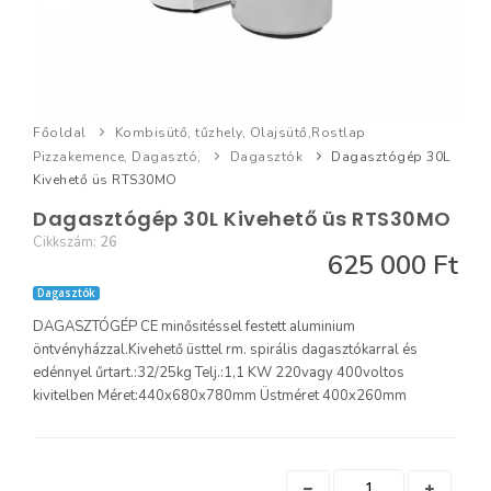
Főoldal
Kombisütő, tűzhely, Olajsütő,Rostlap
Pizzakemence, Dagasztó,
Dagasztók
Dagasztógép 30L
Kivehető üs RTS30MO
Dagasztógép 30L Kivehető üs RTS30MO
Cikkszám:
26
625 000 Ft
Dagasztók
DAGASZTÓGÉP CE minősitéssel festett aluminium
öntvényházzal.Kivehető üsttel rm. spirális dagasztókarral és
edénnyel űrtart.:32/25kg Telj.:1,1 KW 220vagy 400voltos
kivitelben Méret:440x680x780mm Üstméret 400x260mm