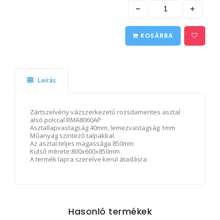
KOSÁRBA
Leírás
Zártszelvény vázszerkezetű rozsdamentes asztal
alsó polccal.RMA8060AP
Asztallapvastagság 40mm, lemezvastagság 1mm
Műanyag szintező talpakkal.
Az asztal teljes magassága 850mm
Külső mérete:800x600x850mm
A termék lapra szerelve kerül átadásra
Hasonló termékek