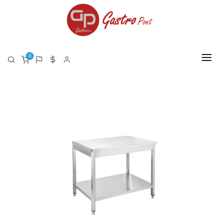
0
FŐOLDAL
RÓLUNK
TERMÉKEK
TERMÉK LISTA PDF