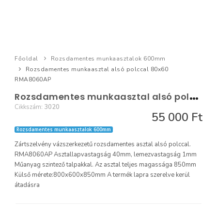
Főoldal
Rozsdamentes munkaasztalok 600mm
Rozsdamentes munkaasztal alsó polccal 80x60
RMA8060AP
R
ozsdamentes munkaasztal alsó polccal 80x60 RMA8060AP
Cikkszám:
3020
55 000 Ft
Rozsdamentes munkaasztalok 600mm
Zártszelvény vázszerkezetű rozsdamentes asztal alsó polccal.
RMA8060AP Asztallapvastagság 40mm, lemezvastagság 1mm
Műanyag szintező talpakkal. Az asztal teljes magassága 850mm
Külső mérete:800x600x850mm A termék lapra szerelve kerül
átadásra