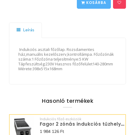
KOSÁRBA
Leírás
Indukciós asztali főzőlap. Rozsdamentes
ház,manuális kezelőszerv,kontrollámpa. Főzőzónák
száma:1 Főzőzóna teljesítménye:5 KW
Tápfeszültség:230V Hasznos főzőfelület140-280mm
Mérete:398x515x168mm
Hasonló termékek
Indukciós főző eszközök
Fagor 2 zónás indukciós tűzhely C-I725
1 984 126 Ft