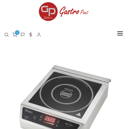
0
FŐOLDAL
RÓLUNK
TERMÉKEK
TERMÉK LISTA PDF