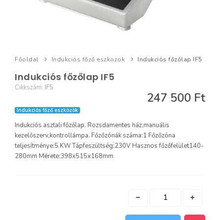
Főoldal
Indukciós főző eszközök
Indukciós főzőlap IF5
Indukciós főzőlap IF5
Cikkszám:
IF5
247 500 Ft
Indukciós főző eszközök
Indukciós asztali főzőlap. Rozsdamentes ház,manuális
kezelőszerv,kontrollámpa. Főzőzónák száma:1 Főzőzóna
teljesítménye:5 KW Tápfeszültség:230V Hasznos főzőfelület140-
280mm Mérete:398x515x168mm