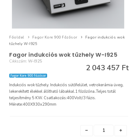
Főoldal
Fagor Kore 900 Főzősor
Fagor indukciós wok
tűzhely W-I925
Fagor indukciós wok tűzhely W-I925
Cikkszám:
W-I925
2 043 457 Ft
Fagor Kore 900 Főzősor
Indukciós wok tűzhely. Indukciós sütőfelület, vetrokerámia üveg,
lekerekített élekkel állítható lábakkal.1 főzőzóna..Teljes totál
teljesítmény 5 KW. Csatlakozás:400Volt/3 fázis.
Mérete:400X930x290mm