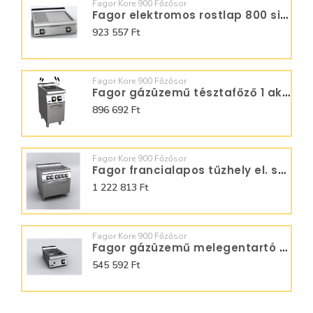
Fagor Kore 900 Főzősor
Fagor elektromos rostlap 800 sima-bordázott FT-E910 L+R
923 557 Ft
Fagor Kore 900 Főzősor
Fagor gázüzemű tésztafőző 1 aknás CP-G905
896 692 Ft
Fagor Kore 900 Főzősor
Fagor francialapos tűzhely el. sütővel C-E911
1 222 813 Ft
Fagor Kore 900 Főzősor
Fagor gázüzemű melegentartó 1/1 BM-G905
545 592 Ft