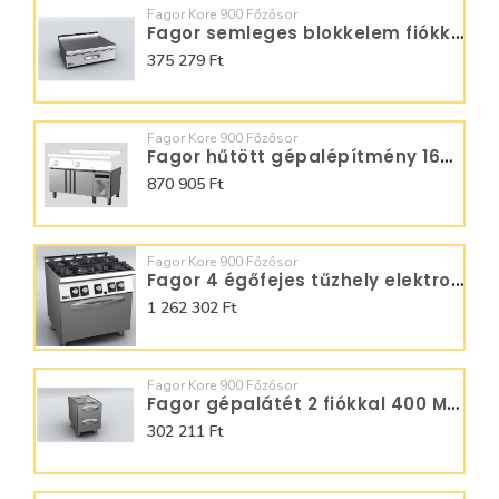
Fagor Kore 900 Főzősor
Fagor semleges blokkelem fiókkal EN-910C
375 279 Ft
Fagor Kore 900 Főzősor
Fagor hűtött gépalépítmény 1600 CCP9-3G
870 905 Ft
Fagor Kore 900 Főzősor
Fagor 4 égőfejes tűzhely elektromos sütővel C-GE941
1 262 302 Ft
Fagor Kore 900 Főzősor
Fagor gépalátét 2 fiókkal 400 MB-905C
302 211 Ft