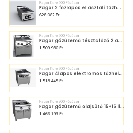
Fagor Kore 900 Főzősor
Fagor 2 főzlapos el.asztali tűzhely C-E920
628 062 Ft
Fagor Kore 900 Főzősor
Fagor gázüzemű tésztafőző 2 aknás CP-G910
1 509 980 Ft
Fagor Kore 900 Főzősor
Fagor 4lapos elektromos tűzhely C-E941
1 518 445 Ft
Fagor Kore 900 Főzősor
Fagor gázüzemű olajsütő 15+15 liter F-G9215
1 466 193 Ft