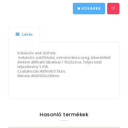
KOSÁRBA
Leírás
Indukciós wok tűzhely.
Indukciós sütőfelület, vetrokerámia üveg, lekerekített
élekkel állítható lábakkal.1 főzőzóna..Teljes totál
teljesítmény 5 KW.
Csatlakozás:400Volt/3 fázis.
Mérete:400X930x290mm
Hasonló termékek