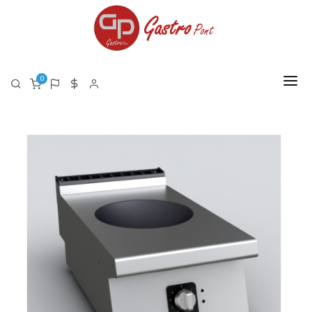
0
FŐOLDAL
RÓLUNK
TERMÉKEK
TERMÉK LISTA PDF